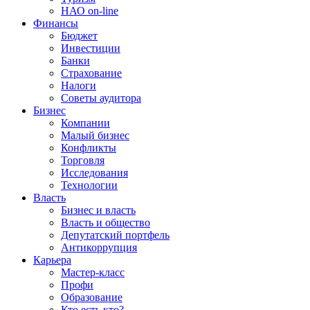
НАО on-line
Финансы
Бюджет
Инвестиции
Банки
Страхование
Налоги
Советы аудитора
Бизнес
Компании
Малый бизнес
Конфликты
Торговля
Исследования
Технологии
Власть
Бизнес и власть
Власть и общество
Депутатский портфель
Антикоррупция
Карьера
Мастер-класс
Профи
Образование
Кто есть кто?