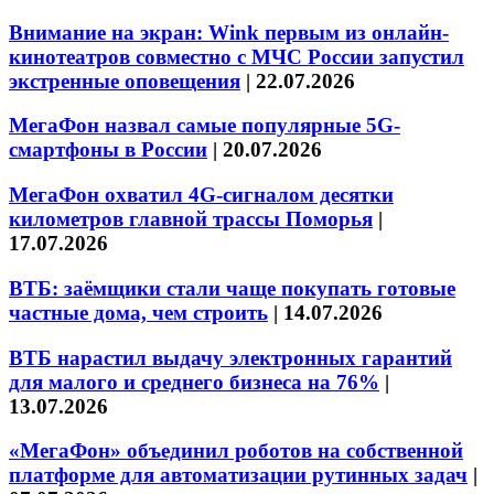
Внимание на экран: Wink первым из онлайн-
кинотеатров совместно с МЧС России запустил
экстренные оповещения
|
22.07.2026
МегаФон назвал самые популярные 5G-
смартфоны в России
|
20.07.2026
МегаФон охватил 4G-сигналом десятки
километров главной трассы Поморья
|
17.07.2026
ВТБ: заёмщики стали чаще покупать готовые
частные дома, чем строить
|
14.07.2026
ВТБ нарастил выдачу электронных гарантий
для малого и среднего бизнеса на 76%
|
13.07.2026
«МегаФон» объединил роботов на собственной
платформе для автоматизации рутинных задач
|