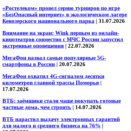
«Ростелеком» провел серию турниров по игре
«БезОпасный интернет» в экологическом лагере
Кенозерского национального парка
|
31.07.2026
Внимание на экран: Wink первым из онлайн-
кинотеатров совместно с МЧС России запустил
экстренные оповещения
|
22.07.2026
МегаФон назвал самые популярные 5G-
смартфоны в России
|
20.07.2026
МегаФон охватил 4G-сигналом десятки
километров главной трассы Поморья
|
17.07.2026
ВТБ: заёмщики стали чаще покупать готовые
частные дома, чем строить
|
14.07.2026
ВТБ нарастил выдачу электронных гарантий
для малого и среднего бизнеса на 76%
|