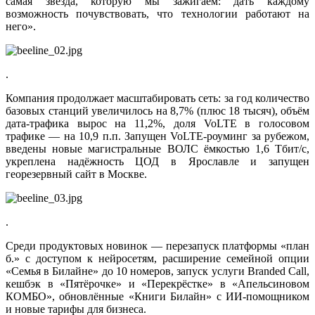
самая звезда, которую мы зажигаем: дать каждому
возможность почувствовать, что технологии работают на
него».
.
Компания продолжает масштабировать сеть: за год количество
базовых станций увеличилось на 8,7% (плюс 18 тысяч), объём
дата-трафика вырос на 11,2%, доля VoLTE в голосовом
трафике — на 10,9 п.п. Запущен VoLTE-роуминг за рубежом,
введены новые магистральные ВОЛС ёмкостью 1,6 Тбит/с,
укреплена надёжность ЦОД в Ярославле и запущен
георезервный сайт в Москве.
.
Среди продуктовых новинок — перезапуск платформы «план
б.» с доступом к нейросетям, расширение семейной опции
«Семья в Билайне» до 10 номеров, запуск услуги Branded Call,
кешбэк в «Пятёрочке» и «Перекрёстке» в «Апельсиновом
КОМБО», обновлённые «Книги Билайн» с ИИ-помощником
и новые тарифы для бизнеса.