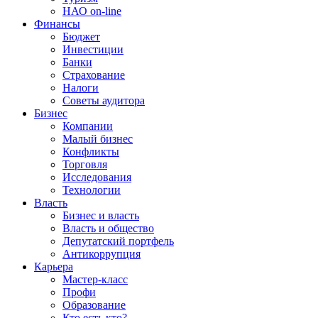
НАО on-line
Финансы
Бюджет
Инвестиции
Банки
Страхование
Налоги
Советы аудитора
Бизнес
Компании
Малый бизнес
Конфликты
Торговля
Исследования
Технологии
Власть
Бизнес и власть
Власть и общество
Депутатский портфель
Антикоррупция
Карьера
Мастер-класс
Профи
Образование
Кто есть кто?