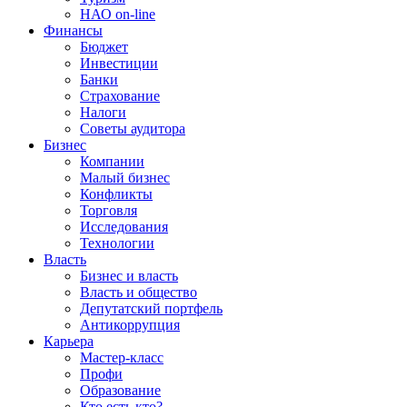
НАО on-line
Финансы
Бюджет
Инвестиции
Банки
Страхование
Налоги
Советы аудитора
Бизнес
Компании
Малый бизнес
Конфликты
Торговля
Исследования
Технологии
Власть
Бизнес и власть
Власть и общество
Депутатский портфель
Антикоррупция
Карьера
Мастер-класс
Профи
Образование
Кто есть кто?