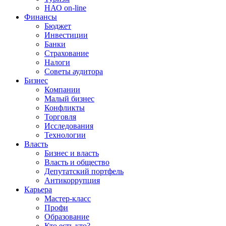
НАО on-line
Финансы
Бюджет
Инвестиции
Банки
Страхование
Налоги
Советы аудитора
Бизнес
Компании
Малый бизнес
Конфликты
Торговля
Исследования
Технологии
Власть
Бизнес и власть
Власть и общество
Депутатский портфель
Антикоррупция
Карьера
Мастер-класс
Профи
Образование
Кто есть кто?