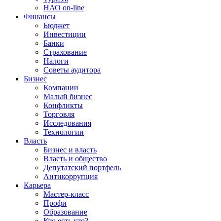
НАО on-line
Финансы
Бюджет
Инвестиции
Банки
Страхование
Налоги
Советы аудитора
Бизнес
Компании
Малый бизнес
Конфликты
Торговля
Исследования
Технологии
Власть
Бизнес и власть
Власть и общество
Депутатский портфель
Антикоррупция
Карьера
Мастер-класс
Профи
Образование
Кто есть кто?