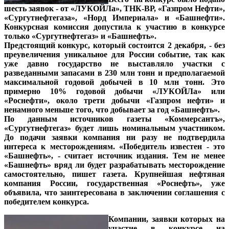
шесть заявок - от «ЛУКОЙЛа», ТНК-ВР, «Газпром Нефти»,
«Сургутнефтегаза», «Норд Империала» и «Башнефти».
Конкурсная комиссия допустила к участию в конкурсе
только «Сургутнефтегаз» и «Башнефть».
Предстоящий конкурс, который состоится 2 декабря, - без
преувеличения уникальное для России событие, так как
уже давно государство не выставляло участки с
разведанными запасами в 230 млн тонн и предполагаемой
максимальной годовой добычей в 10 млн тонн. Это
примерно 10% годовой добычи «ЛУКОЙЛа» или
«Роснефти», около трети добычи «Газпром нефти» и
ненамного меньше того, что добывает за год «Башнефть».
По данным источников газеты «Коммерсантъ»,
«Сургутнефтегаз» будет лишь номинальным участником.
До подачи заявки компания ни разу не подтвердила
интереса к месторождениям. «Победитель известен - это
«Башнефть», - считает источник издания. Тем не менее
«Башнефть» вряд ли будет разрабатывать месторождение
самостоятельно, пишет газета. Крупнейшая нефтяная
компания России, государственная «Роснефть», уже
объявила, что заинтересована в заключении соглашения с
победителем конкурса.
Компании, заявки которых на
участие в конкурсе на