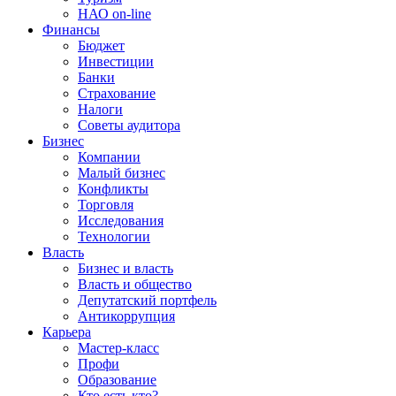
НАО on-line
Финансы
Бюджет
Инвестиции
Банки
Страхование
Налоги
Советы аудитора
Бизнес
Компании
Малый бизнес
Конфликты
Торговля
Исследования
Технологии
Власть
Бизнес и власть
Власть и общество
Депутатский портфель
Антикоррупция
Карьера
Мастер-класс
Профи
Образование
Кто есть кто?