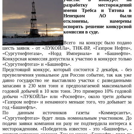
разработку месторождений
имени Требса и Титова в
Ненецком АО были
отклонены, намерены
оспорить решение конкурсной
комиссии в суде.
Всего на конкурс было подано
шесть заявок - от «ЛУКОЙЛа», ТНК-ВР, «Газпром Нефти»,
«Сургутнефтегаза», «Норд Империала» и «Башнефти».
Конкурсная комиссия допустила к участию в конкурсе только
«Сургутнефтегаз» и «Башнефть».
Предстоящий конкурс, который состоится 2 декабря, - без
преувеличения уникальное для России событие, так как уже
давно государство не выставляло участки с разведанными
запасами в 230 млн тонн и предполагаемой максимальной
годовой добычей в 10 млн тонн. Это примерно 10% годовой
добычи «ЛУКОЙЛа» или «Роснефти», около трети добычи
«Газпром нефти» и ненамного меньше того, что добывает за
год «Башнефть».
По данным источников газеты «Коммерсантъ»,
«Сургутнефтегаз» будет лишь номинальным участником. До
подачи заявки компания ни разу не подтвердила интереса к
месторождениям. «Победитель известен - это «Башнефть», -