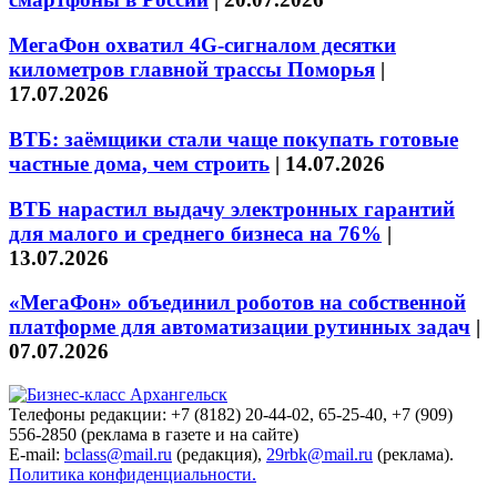
МегаФон охватил 4G-сигналом десятки
километров главной трассы Поморья
|
17.07.2026
ВТБ: заёмщики стали чаще покупать готовые
частные дома, чем строить
|
14.07.2026
ВТБ нарастил выдачу электронных гарантий
для малого и среднего бизнеса на 76%
|
13.07.2026
«МегаФон» объединил роботов на собственной
платформе для автоматизации рутинных задач
|
07.07.2026
Телефоны редакции: +7 (8182) 20-44-02, 65-25-40, +7 (909)
556-2850 (реклама в газете и на сайте)
E-mail:
bclass@mail.ru
(редакция),
29rbk@mail.ru
(реклама).
Политика конфиденциальности.