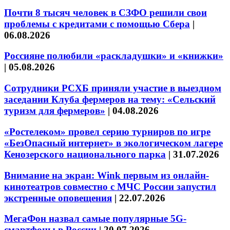
Почти 8 тысяч человек в СЗФО решили свои
проблемы с кредитами с помощью Сбера
|
06.08.2026
Россияне полюбили «раскладушки» и «книжки»
|
05.08.2026
Сотрудники РСХБ приняли участие в выездном
заседании Клуба фермеров на тему: «Сельский
туризм для фермеров»
|
04.08.2026
«Ростелеком» провел серию турниров по игре
«БезОпасный интернет» в экологическом лагере
Кенозерского национального парка
|
31.07.2026
Внимание на экран: Wink первым из онлайн-
кинотеатров совместно с МЧС России запустил
экстренные оповещения
|
22.07.2026
МегаФон назвал самые популярные 5G-
смартфоны в России
|
20.07.2026