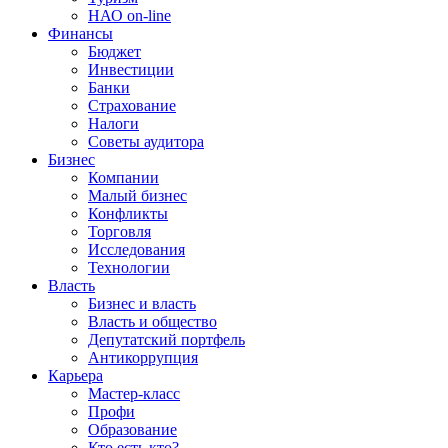
НАО on-line
Финансы
Бюджет
Инвестиции
Банки
Страхование
Налоги
Советы аудитора
Бизнес
Компании
Малый бизнес
Конфликты
Торговля
Исследования
Технологии
Власть
Бизнес и власть
Власть и общество
Депутатский портфель
Антикоррупция
Карьера
Мастер-класс
Профи
Образование
Кто есть кто?