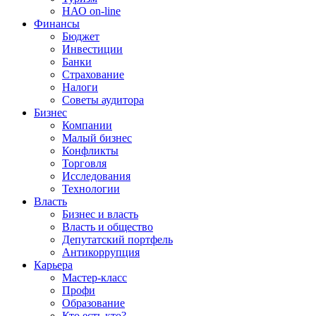
НАО on-line
Финансы
Бюджет
Инвестиции
Банки
Страхование
Налоги
Советы аудитора
Бизнес
Компании
Малый бизнес
Конфликты
Торговля
Исследования
Технологии
Власть
Бизнес и власть
Власть и общество
Депутатский портфель
Антикоррупция
Карьера
Мастер-класс
Профи
Образование
Кто есть кто?