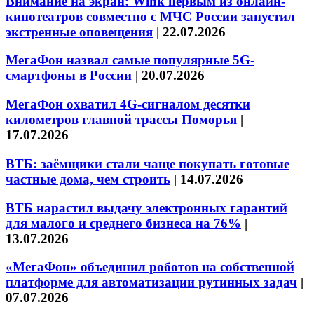
Внимание на экран: Wink первым из онлайн-
кинотеатров совместно с МЧС России запустил
экстренные оповещения
|
22.07.2026
МегаФон назвал самые популярные 5G-
смартфоны в России
|
20.07.2026
МегаФон охватил 4G-сигналом десятки
километров главной трассы Поморья
|
17.07.2026
ВТБ: заёмщики стали чаще покупать готовые
частные дома, чем строить
|
14.07.2026
ВТБ нарастил выдачу электронных гарантий
для малого и среднего бизнеса на 76%
|
13.07.2026
«МегаФон» объединил роботов на собственной
платформе для автоматизации рутинных задач
|
07.07.2026