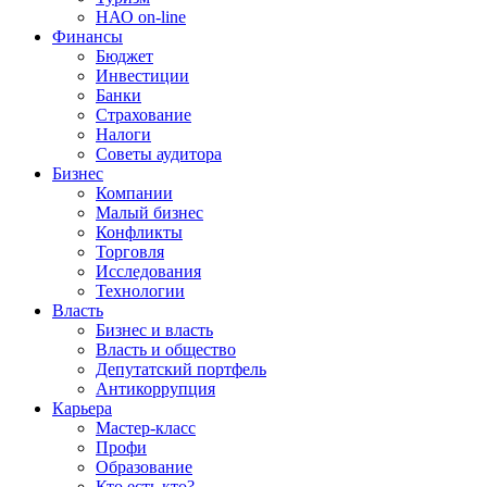
НАО on-line
Финансы
Бюджет
Инвестиции
Банки
Страхование
Налоги
Советы аудитора
Бизнес
Компании
Малый бизнес
Конфликты
Торговля
Исследования
Технологии
Власть
Бизнес и власть
Власть и общество
Депутатский портфель
Антикоррупция
Карьера
Мастер-класс
Профи
Образование
Кто есть кто?