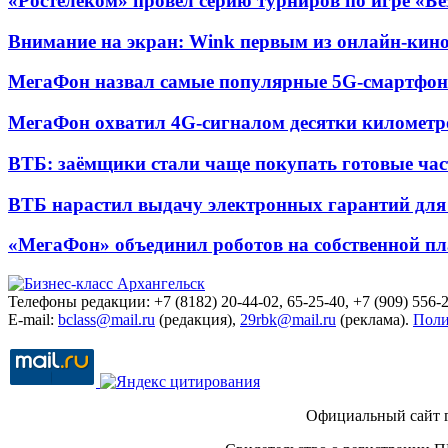
«Ростелеком» провел серию турниров по игре «Б
Внимание на экран: Wink первым из онлайн-кино
МегаФон назвал самые популярные 5G-смартфон
МегаФон охватил 4G-сигналом десятки километр
ВТБ: заёмщики стали чаще покупать готовые час
ВТБ нарастил выдачу электронных гарантий для 
«МегаФон» объединил роботов на собственной п
Телефоны редакции: +7 (8182) 20-44-02, 65-25-40, +7 (909) 556-2
E-mail:
bclass@mail.ru
(редакция),
29rbk@mail.ru
(реклама).
Поли
Официальный сайт 