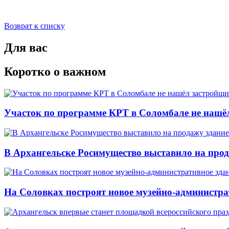
Возврат к списку
Для вас
Коротко о важном
Участок по программе КРТ в Соломбале не нашё
В Архангельске Росимущество выставило на про
На Соловках построят новое музейно-администра