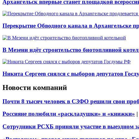
Архангельск впервые станет площадкой всеросси
Перекрытие Обводного канала в Архангельске про
В Мезени идёт строительство биотопливной коте
Никита Сергеев снялся с выборов депутатов Гос
Новости компаний
Почти 8 тысяч человек в СЗФО решили свои про
Россияне полюбили «раскладушки» и «книжки»
Сотрудники РСХБ приняли участие в выездном за