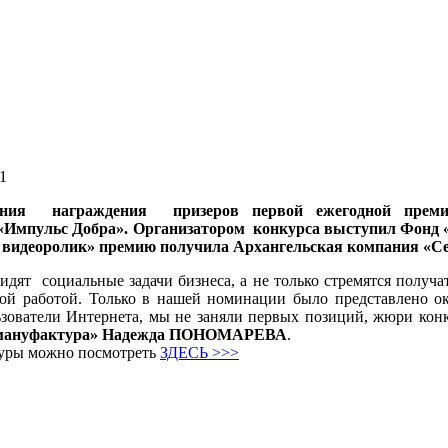
1
ония награждения призеров первой ежегодной преми
 «Импульс Добра». Организатором конкурса выступил Фонд 
видеоролик» премию получила Архангельская компания «С
дят социальные задачи бизнеса, а не только стремятся получа
кой работой. Только в нашей номинации было представлено ок
льзователи Интернета, мы не заняли первых позиций, жюри ко
я мануфактура» Надежда ПОНОМАРЕВА
.
уры можно посмотреть
ЗДЕСЬ >>>