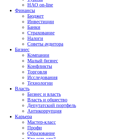
НАО on-line
Финансы
Бюджет
Инвестиции
Банки
Страхование
Налоги
Советы аудитора
Бизнес
Компании
Малый бизнес
Конфликты
Торговля
Исследования
Технологии
Власть
Бизнес и власть
Власть и общество
Депутатский портфель
Антикоррупция
Карьера
Мастер-класс
Профи
Образование
Кто есть кто?