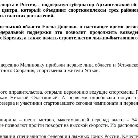
орта в России, – подчеркнул губернатор Архангельской обл
 центра, который объединит спорткомплексы трех районо
орта высших достижений.
ельской области Елена Доценко, в настоящее время регио
едеральной поддержки это позволит продолжить возведе
орелах, а также начать строительство лыжно-биатлонного 
в деревню Малиновку прибыли первые лица области и Устьянск
стного Собрания, спортсмены и жители Устьян.
ного пправительства, открыли церемонию ведущие спортсмены 
кам Николай Счастливый. А первыми опробовали новую тра
зерва и участники стартовавшего сегодня чемпионата и первен
 ширина – шесть метров, максимальный перепад высот – 54 
ые позволяют пройти поворот на высокой скорости. Их располо
ндации специалистов федерации лыжных гонок России. Качеств