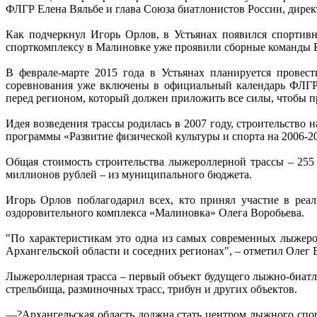
ФЛГР Елена Вяльбе и глава Союза биатлонистов России, дире
Как подчеркнул Игорь Орлов, в Устьянах появился спортив
спорткомплексу в Малиновке уже проявили сборные команды 
В феврале-марте 2015 года в Устьянах планируется провес
соревнования уже включены в официальный календарь ФЛГР. 
перед регионом, который должен приложить все силы, чтобы п
Идея возведения трассы родилась в 2007 году, строительство
программы «Развитие физической культуры и спорта на 2006-2
Общая стоимость строительства лыжероллерной трассы – 255
миллионов рублей – из муниципального бюджета.
Игорь Орлов поблагодарил всех, кто принял участие в реал
оздоровительного комплекса «Малиновка» Олега Воробьева.
"По характеристикам это одна из самых современных лыжерол
Архангельской области и соседних регионах", – отметил Олег 
Лыжероллерная трасса – первый объект будущего лыжно-биатлон
стрельбища, разминочных трасс, трибун и других объектов.
—?Архангельская область должна стать центром лыжного спор