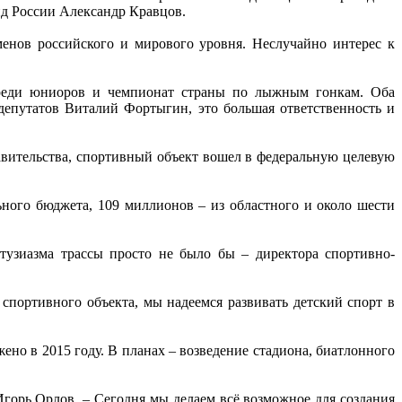
нд России Александр Кравцов.
енов российского и мирового уровня. Неслучайно интерес к
 среди юниоров и чемпионат страны по лыжным гонкам. Оба
депутатов Виталий Фортыгин, это большая ответственность и
равительства, спортивный объект вошел в федеральную целевую
ного бюджета, 109 миллионов – из областного и около шести
нтузиазма трассы просто не было бы – директора спортивно-
спортивного объекта, мы надеемся развивать детский спорт в
ено в 2015 году. В планах – возведение стадиона, биатлонного
горь Орлов. – Сегодня мы делаем всё возможное для создания