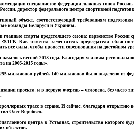
омендации специалистов федерации лыжных гонок России. 
России, директор федерального центра спортивной подготов
тивный объект, соответствующий требованиям подготовки 
рные команды Беларуси и Украины.
ти главные старты предстоящего сезона: первенство России
ФЛГР. Как отметил заместитель председателя областно
ить все силы, чтобы провести соревнования на достойном ур
во началось весной 2013 года. Благодаря усилиям региональ
а на 2006-2015 годы».
55 миллионов рублей. 140 миллионов было выделено из феде
изации проекта, и в первую очередь – человека, без чьего э
.
оллерных трасс в стране. И сейчас, благодаря открытию но
етил Олег Воробьев.
тлонного центра в Устьянах, строительство которого будет
их объектов.