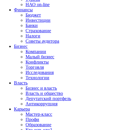
НАО on-line
Финансы
Бюджет
Инвестиции
Банки
Страхование
Налоги
Советы аудитора
Бизнес
Компании
Малый бизнес
Конфликты
Торговля
Исследования
Технологии
Власть
Бизнес и власть
Власть и общество
Депутатский портфель
Антикоррупция
Карьера
Мастер-класс
Профи
Образование
Кто есть кто?