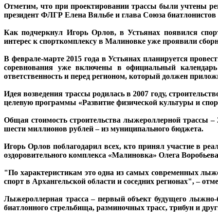
Отметим, что при проектировании трассы были учтены рек
президент ФЛГР Елена Вяльбе и глава Союза биатлонистов 
Как подчеркнул Игорь Орлов, в Устьянах появился спор
интерес к спорткомплексу в Малиновке уже проявили сбо
В феврале-марте 2015 года в Устьянах планируется провес
соревнования уже включены в официальный календарь 
ответственность и перед регионом, который должен прилож
Идея возведения трассы родилась в 2007 году, строительст
целевую программы «Развитие физической культуры и спорт
Общая стоимость строительства лыжероллерной трассы – 2
шести миллионов рублей – из муниципального бюджета.
Игорь Орлов поблагодарил всех, кто принял участие в реал
оздоровительного комплекса «Малиновка» Олега Воробьева
"По характеристикам это одна из самых современных лыжер
спорт в Архангельской области и соседних регионах", – отм
Лыжероллерная трасса – первый объект будущего лыжно-биа
биатлонного стрельбища, разминочных трасс, трибун и друг