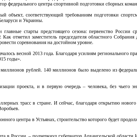
ктор федерального центра спортивной подготовки сборных кома
ный объект, соответствующий требованиям подготовки спортсм
Беларуси и Украины.
ти главные старты предстоящего сезона: первенство России
Как отметил заместитель председателя областного Собрания 
ровести соревнования на достойном уровне.
 началось весной 2013 года. Благодаря усилиям регионального п
015 годы».
 миллионов рублей. 140 миллионов было выделено из федераль
изации проекта, и в первую очередь – человека, без чьего э
лерных трасс в стране. И сейчас, благодаря открытию нового 
Воробьев.
ного центра в Устьянах, строительство которого будет продолж
та в России, – подчеркнул губернатор Архангельской области И