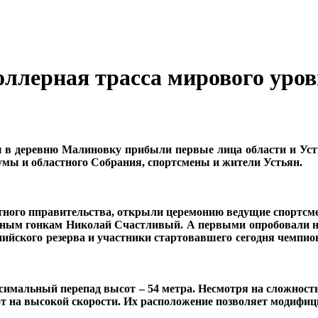
ллерная трасса мирового уро
ы в деревню Малиновку прибыли первые лица области и Уст
умы и областного Собрания, спортсмены и жители Устьян.
стного пправительства, открыли церемонию ведущие спортс
жным гонкам Николай Счастливый. А первыми опробовали н
йского резерва и участники стартовавшего сегодня чемпио
ксимальный перепад высот – 54 метра. Несмотря на сложность
т на высокой скорости. Их расположение позволяет модифиц