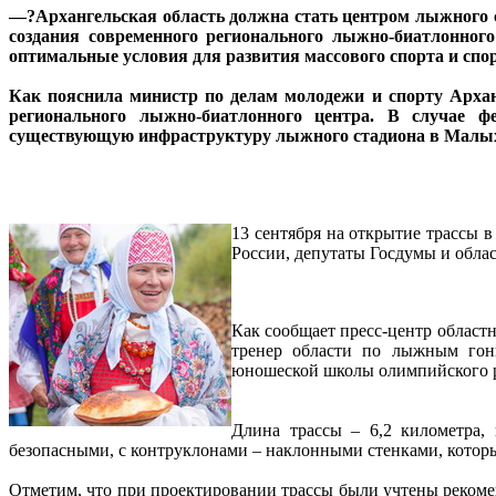
—?Архангельская область должна стать центром лыжного сп
создания современного регионального лыжно-биатлонного
оптимальные условия для развития массового спорта и сп
Как пояснила министр по делам молодежи и спорту Арханг
регионального лыжно-биатлонного центра. В случае ф
существующую инфраструктуру лыжного стадиона в Малых К
13 сентября на открытие трассы 
России, депутаты Госдумы и обла
Как сообщает пресс-центр област
тренер области по лыжным гон
юношеской школы олимпийского ре
Длина трассы – 6,2 километра,
безопасными, с контруклонами – наклонными стенками, котор
Отметим, что при проектировании трассы были учтены рекоме