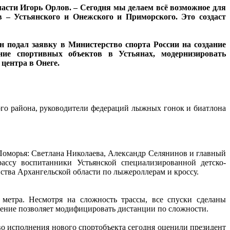
асти Игорь Орлов. – Сегодня мы делаем всё возможное для
в – Устьянского и Онежского и Приморского. Это создаст
н подал заявку в Министерство спорта России на создание
ние спортивных объектов в Устьянах, модернизировать
центра в Онеге.
ого района, руководители федераций лыжных гонок и биатлона
Поморья: Светлана Николаева, Александр Селянинов и главный
ссу воспитанники Устьянской специализированной детско-
ства Архангельской области по лыжероллерам и кроссу.
метра. Несмотря на сложность трассы, все спуски сделаны
жение позволяет модифицировать дистанции по сложности.
о исполнения нового спортобъекта сегодня оценили президент