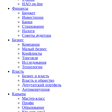
НАО on-line
Финансы
Бюджет
Инвестиции
Банки
Страхование
Налоги
Советы аудитора
Бизнес
Компании
Малый бизнес
Конфликты
Торговля
Исследования
Технологии
Власть
Бизнес и власть
Власть и общество
Депутатский портфель
Антикоррупция
Карьера
Мастер-класс
Профи
Образование
Кто есть кто?