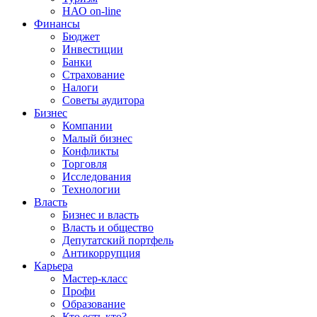
НАО on-line
Финансы
Бюджет
Инвестиции
Банки
Страхование
Налоги
Советы аудитора
Бизнес
Компании
Малый бизнес
Конфликты
Торговля
Исследования
Технологии
Власть
Бизнес и власть
Власть и общество
Депутатский портфель
Антикоррупция
Карьера
Мастер-класс
Профи
Образование
Кто есть кто?