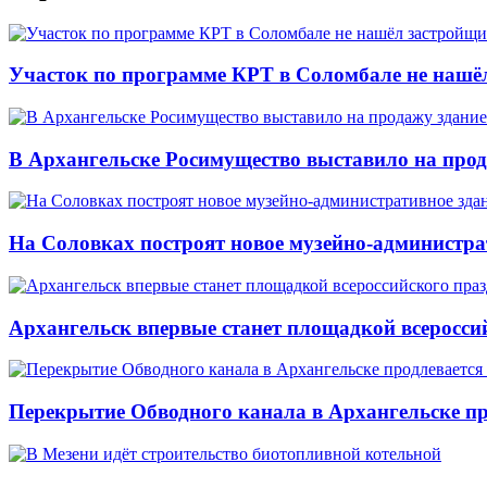
Участок по программе КРТ в Соломбале не нашё
В Архангельске Росимущество выставило на про
На Соловках построят новое музейно-администра
Архангельск впервые станет площадкой всеросси
Перекрытие Обводного канала в Архангельске про