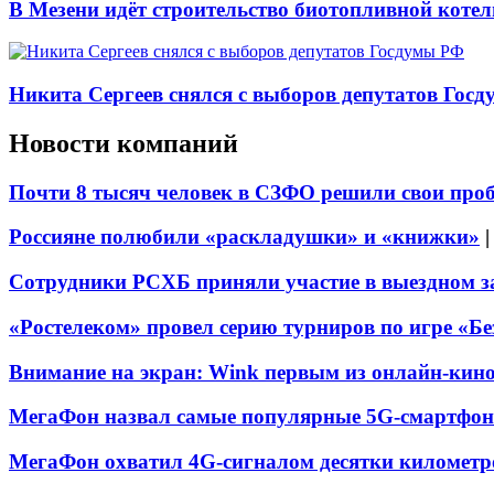
В Мезени идёт строительство биотопливной коте
Никита Сергеев снялся с выборов депутатов Гос
Новости компаний
Почти 8 тысяч человек в СЗФО решили свои про
Россияне полюбили «раскладушки» и «книжки»
Сотрудники РСХБ приняли участие в выездном за
«Ростелеком» провел серию турниров по игре «Б
Внимание на экран: Wink первым из онлайн-кино
МегаФон назвал самые популярные 5G-смартфон
МегаФон охватил 4G-сигналом десятки километр