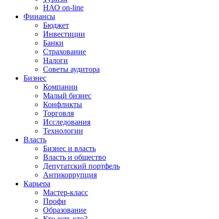
НАО on-line
Финансы
Бюджет
Инвестиции
Банки
Страхование
Налоги
Советы аудитора
Бизнес
Компании
Малый бизнес
Конфликты
Торговля
Исследования
Технологии
Власть
Бизнес и власть
Власть и общество
Депутатский портфель
Антикоррупция
Карьера
Мастер-класс
Профи
Образование
Кто есть кто?