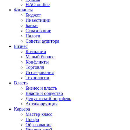
НАО on-line
Финансы
Бюджет
Инвестиции
Банки
Страхование
Налоги
Советы аудитора
Бизнес
Компании
Малый бизнес
Конфликты
Торговля
Исследования
Технологии
Власть
Бизнес и власть
Власть и общество
Депутатский портфель
Антикоррупция
Карьера
Мастер-класс
Профи
Образование
Кто есть кто?