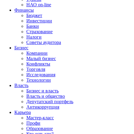
НАО on-line
Финансы
Бюджет
Инвестиции
Банки
Страхование
Налоги
Советы аудитора
Бизнес
Компании
Малый бизнес
Конфликты
Торговля
Исследования
Технологии
Власть
Бизнес и власть
Власть и общество
Депутатский портфель
Антикоррупция
Карьера
Мастер-класс
Профи
Образование
Кто есть кто?