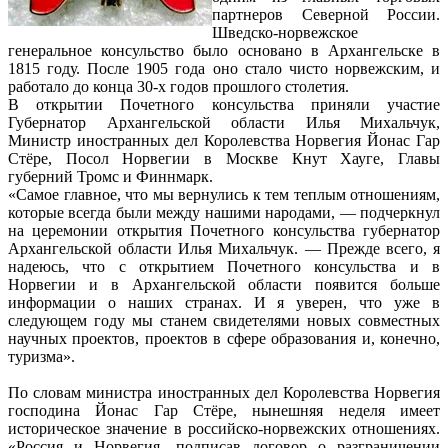
партнеров Северной России.
Шведско-норвежское
генеральное консульство было основано в Архангельске в
1815 году. После 1905 года оно стало чисто норвежским, и
работало до конца 30-х годов прошлого столетия.
В открытии Почетного консульства приняли участие
Губернатор Архангельской области Илья Михальчук,
Министр иностранных дел Королевства Норвегия Йонас Гар
Стёре, Посол Норвегии в Москве Кнут Хауге, Главы
губерний Тромс и Финнмарк.
«Самое главное, что мы вернулись к тем теплым отношениям,
которые всегда были между нашими народами, — подчеркнул
на церемонии открытия Почетного консульства губернатор
Архангельской области Илья Михальчук. — Прежде всего, я
надеюсь, что с открытием Почетного консульства и в
Норвегии и в Архангельской области появится больше
информации о наших странах. И я уверен, что уже в
следующем году мы станем свидетелями новых совместных
научных проектов, проектов в сфере образования и, конечно,
туризма».
По словам министра иностранных дел Королевства Норвегия
господина Йонас Гар Стёре, нынешняя неделя имеет
историческое значение в российско-норвежских отношениях.
«Россия и Норвегия, подписав договор о разграничении