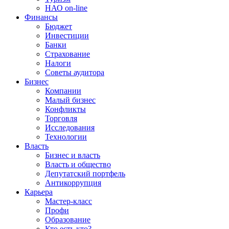
НАО on-line
Финансы
Бюджет
Инвестиции
Банки
Страхование
Налоги
Советы аудитора
Бизнес
Компании
Малый бизнес
Конфликты
Торговля
Исследования
Технологии
Власть
Бизнес и власть
Власть и общество
Депутатский портфель
Антикоррупция
Карьера
Мастер-класс
Профи
Образование
Кто есть кто?