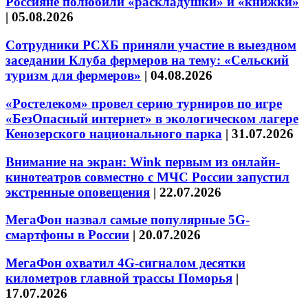
Россияне полюбили «раскладушки» и «книжки»
|
05.08.2026
Сотрудники РСХБ приняли участие в выездном
заседании Клуба фермеров на тему: «Сельский
туризм для фермеров»
|
04.08.2026
«Ростелеком» провел серию турниров по игре
«БезОпасный интернет» в экологическом лагере
Кенозерского национального парка
|
31.07.2026
Внимание на экран: Wink первым из онлайн-
кинотеатров совместно с МЧС России запустил
экстренные оповещения
|
22.07.2026
МегаФон назвал самые популярные 5G-
смартфоны в России
|
20.07.2026
МегаФон охватил 4G-сигналом десятки
километров главной трассы Поморья
|
17.07.2026