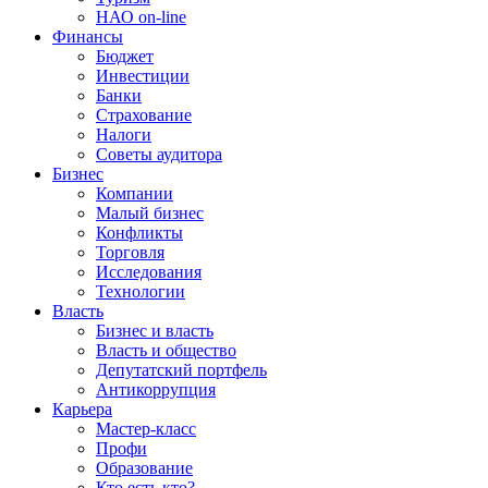
НАО on-line
Финансы
Бюджет
Инвестиции
Банки
Страхование
Налоги
Советы аудитора
Бизнес
Компании
Малый бизнес
Конфликты
Торговля
Исследования
Технологии
Власть
Бизнес и власть
Власть и общество
Депутатский портфель
Антикоррупция
Карьера
Мастер-класс
Профи
Образование
Кто есть кто?