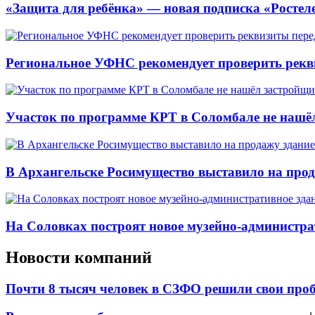
«Защита для ребёнка» — новая подписка «Ростеле
Региональное УФНС рекомендует проверить рекв
Участок по программе КРТ в Соломбале не нашё
В Архангельске Росимущество выставило на про
На Соловках построят новое музейно-администра
Новости компаний
Почти 8 тысяч человек в СЗФО решили свои про