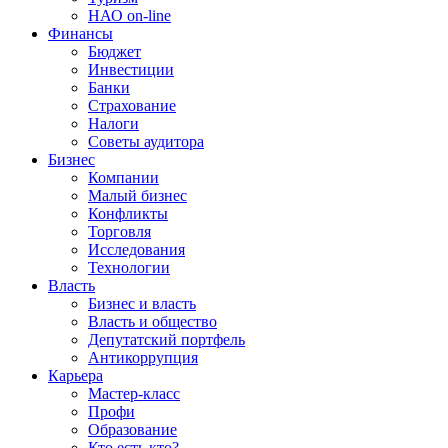
НАО on-line
Финансы
Бюджет
Инвестиции
Банки
Страхование
Налоги
Советы аудитора
Бизнес
Компании
Малый бизнес
Конфликты
Торговля
Исследования
Технологии
Власть
Бизнес и власть
Власть и общество
Депутатский портфель
Антикоррупция
Карьера
Мастер-класс
Профи
Образование
Кто есть кто?