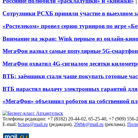
Россияне полюбили «раскладушки» и «книжки»
Сотрудники РСХБ приняли участие в выездном за
«Ростелеком» провел серию турниров по игре «Б
Внимание на экран: Wink первым из онлайн-кино
МегаФон назвал самые популярные 5G-смартфон
МегаФон охватил 4G-сигналом десятки километр
ВТБ: заёмщики стали чаще покупать готовые час
ВТБ нарастил выдачу электронных гарантий для 
«МегаФон» объединил роботов на собственной п
Телефоны редакции: +7 (8182) 20-44-02, 65-25-40, +7 (909) 556-2
E-mail:
bclass@mail.ru
(редакция),
29rbk@mail.ru
(реклама).
Поли