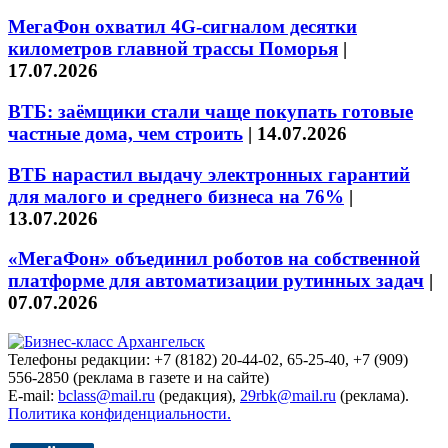
МегаФон охватил 4G-сигналом десятки
километров главной трассы Поморья
|
17.07.2026
ВТБ: заёмщики стали чаще покупать готовые
частные дома, чем строить
|
14.07.2026
ВТБ нарастил выдачу электронных гарантий
для малого и среднего бизнеса на 76%
|
13.07.2026
«МегаФон» объединил роботов на собственной
платформе для автоматизации рутинных задач
|
07.07.2026
Телефоны редакции: +7 (8182) 20-44-02, 65-25-40, +7 (909)
556-2850 (реклама в газете и на сайте)
E-mail:
bclass@mail.ru
(редакция),
29rbk@mail.ru
(реклама).
Политика конфиденциальности.