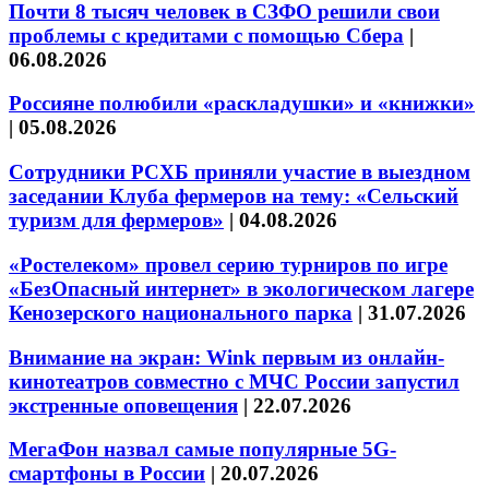
Почти 8 тысяч человек в СЗФО решили свои
проблемы с кредитами с помощью Сбера
|
06.08.2026
Россияне полюбили «раскладушки» и «книжки»
|
05.08.2026
Сотрудники РСХБ приняли участие в выездном
заседании Клуба фермеров на тему: «Сельский
туризм для фермеров»
|
04.08.2026
«Ростелеком» провел серию турниров по игре
«БезОпасный интернет» в экологическом лагере
Кенозерского национального парка
|
31.07.2026
Внимание на экран: Wink первым из онлайн-
кинотеатров совместно с МЧС России запустил
экстренные оповещения
|
22.07.2026
МегаФон назвал самые популярные 5G-
смартфоны в России
|
20.07.2026