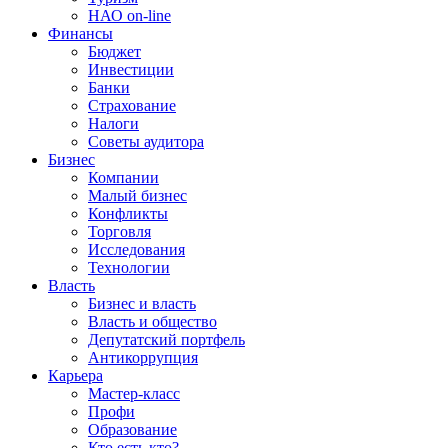
НАО on-line
Финансы
Бюджет
Инвестиции
Банки
Страхование
Налоги
Советы аудитора
Бизнес
Компании
Малый бизнес
Конфликты
Торговля
Исследования
Технологии
Власть
Бизнес и власть
Власть и общество
Депутатский портфель
Антикоррупция
Карьера
Мастер-класс
Профи
Образование
Кто есть кто?