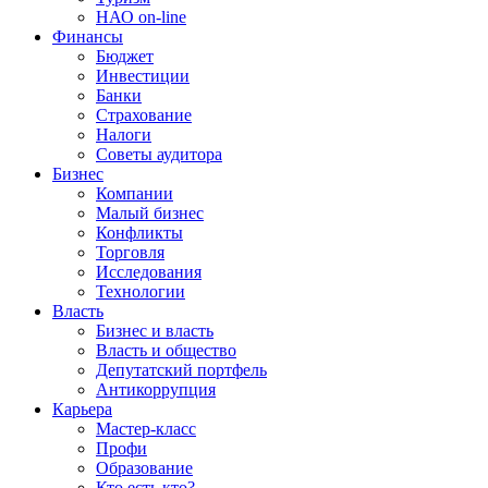
НАО on-line
Финансы
Бюджет
Инвестиции
Банки
Страхование
Налоги
Советы аудитора
Бизнес
Компании
Малый бизнес
Конфликты
Торговля
Исследования
Технологии
Власть
Бизнес и власть
Власть и общество
Депутатский портфель
Антикоррупция
Карьера
Мастер-класс
Профи
Образование
Кто есть кто?