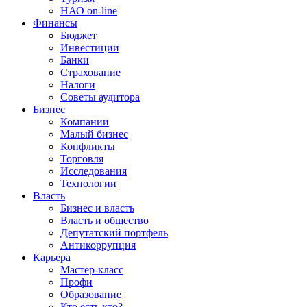
НАО on-line
Финансы
Бюджет
Инвестиции
Банки
Страхование
Налоги
Советы аудитора
Бизнес
Компании
Малый бизнес
Конфликты
Торговля
Исследования
Технологии
Власть
Бизнес и власть
Власть и общество
Депутатский портфель
Антикоррупция
Карьера
Мастер-класс
Профи
Образование
Кто есть кто?