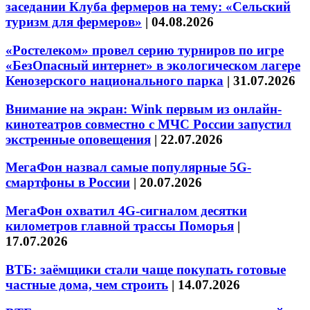
заседании Клуба фермеров на тему: «Сельский
туризм для фермеров»
|
04.08.2026
«Ростелеком» провел серию турниров по игре
«БезОпасный интернет» в экологическом лагере
Кенозерского национального парка
|
31.07.2026
Внимание на экран: Wink первым из онлайн-
кинотеатров совместно с МЧС России запустил
экстренные оповещения
|
22.07.2026
МегаФон назвал самые популярные 5G-
смартфоны в России
|
20.07.2026
МегаФон охватил 4G-сигналом десятки
километров главной трассы Поморья
|
17.07.2026
ВТБ: заёмщики стали чаще покупать готовые
частные дома, чем строить
|
14.07.2026