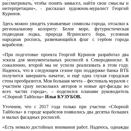
рассматривать, чтобы понять замысел, найти свои смыслы и
интерпретации», - рассказал художник-муралист Георгий
Куринов.
Здесь можно увидеть узнаваемые символы города, отсылки к
региональному колориту: Белое море, футуристическая
подводная лодка, природа Ягринского бора, условная
народная роспись, развевающийся флаг с гербом города
корабелов.
«При подготовке проекта Георгий Куринов разработал два
эскиза для монументальных росписей в Северодвинске. К
сожалению, второй мы не успели реализовать в этом году.
Надеюсь, что в следующем сезоне при поддержке банка ВТБ
получится завершить начатое, и ещё одна глухая городская
стена преобразится. Моя большая мечта – фестиваль муралов с
участием сразу нескольких авторов и новые арт-фасады во
всех частях города», – поделился планами руководитель
«Сборной Тайболы»
Илья КУЗУБОВ.
Уточним, что с 2017 года только при участии «Сборной
Тайболы» в городе корабелов появились два десятка больших
и малых фасадных росписей.
«Есть немало достойных внимания работ. Надеюсь, однажды