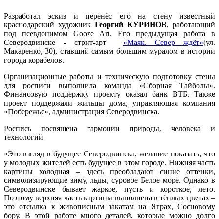
Разработал эскиз и перенёс его на стену известный
краснодарский художник
Георгий КУРИНО
В, работающий
под псевдонимом Gooze Art. Его предыдущая работа в
Северодвинске - стрит-арт
«Маяк. Север ждёт»
(ул.
Макаренко, 30), ставший самым большим муралом в истории
города корабелов.
Организационные работы и техническую подготовку стены
для росписи выполнила команда «Сборная Тайболы».
Финансовую поддержку проекту оказал банк ВТБ. Также
проект поддержали жильцы дома, управляющая компания
«Побережье», администрация Северодвинска.
Роспись посвящена гармонии природы, человека и
технологий.
«Это взгляд в будущее Северодвинска, желание показать, что
у молодых жителей есть будущее в этом городе. Нижняя часть
картины холодная – здесь преобладают синие оттенки,
символизирующие зиму, льды, суровое Белое море. Однако в
Северодвинске бывает жаркое, пусть и короткое, лето.
Поэтому верхняя часть картины выполнена в тёплых цветах –
это отсылка к живописным закатам на Яграх, Сосновому
бору. В этой работе много деталей, которые можно долго