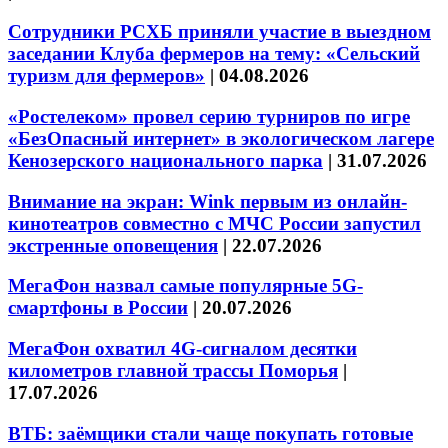
Сотрудники РСХБ приняли участие в выездном
заседании Клуба фермеров на тему: «Сельский
туризм для фермеров»
|
04.08.2026
«Ростелеком» провел серию турниров по игре
«БезОпасный интернет» в экологическом лагере
Кенозерского национального парка
|
31.07.2026
Внимание на экран: Wink первым из онлайн-
кинотеатров совместно с МЧС России запустил
экстренные оповещения
|
22.07.2026
МегаФон назвал самые популярные 5G-
смартфоны в России
|
20.07.2026
МегаФон охватил 4G-сигналом десятки
километров главной трассы Поморья
|
17.07.2026
ВТБ: заёмщики стали чаще покупать готовые