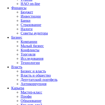
НАО on-line
Финансы
Бюджет
Инвестиции
Банки
Страхование
Налоги
Советы аудитора
Бизнес
Компании
Малый бизнес
Конфликты
Торговля
Исследования
Технологии
Власть
Бизнес и власть
Власть и общество
Депутатский портфель
Антикоррупция
Карьера
Мастер-класс
Профи
Образование
Кто есть кто?