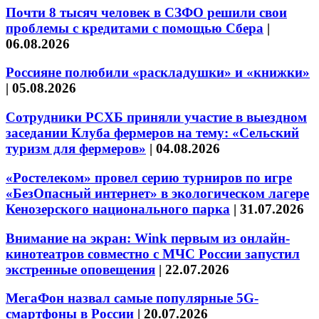
Почти 8 тысяч человек в СЗФО решили свои
проблемы с кредитами с помощью Сбера
|
06.08.2026
Россияне полюбили «раскладушки» и «книжки»
|
05.08.2026
Сотрудники РСХБ приняли участие в выездном
заседании Клуба фермеров на тему: «Сельский
туризм для фермеров»
|
04.08.2026
«Ростелеком» провел серию турниров по игре
«БезОпасный интернет» в экологическом лагере
Кенозерского национального парка
|
31.07.2026
Внимание на экран: Wink первым из онлайн-
кинотеатров совместно с МЧС России запустил
экстренные оповещения
|
22.07.2026
МегаФон назвал самые популярные 5G-
смартфоны в России
|
20.07.2026