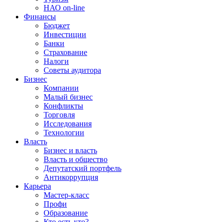
НАО on-line
Финансы
Бюджет
Инвестиции
Банки
Страхование
Налоги
Советы аудитора
Бизнес
Компании
Малый бизнес
Конфликты
Торговля
Исследования
Технологии
Власть
Бизнес и власть
Власть и общество
Депутатский портфель
Антикоррупция
Карьера
Мастер-класс
Профи
Образование
Кто есть кто?