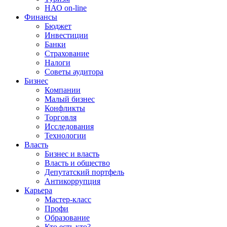
НАО on-line
Финансы
Бюджет
Инвестиции
Банки
Страхование
Налоги
Советы аудитора
Бизнес
Компании
Малый бизнес
Конфликты
Торговля
Исследования
Технологии
Власть
Бизнес и власть
Власть и общество
Депутатский портфель
Антикоррупция
Карьера
Мастер-класс
Профи
Образование
Кто есть кто?