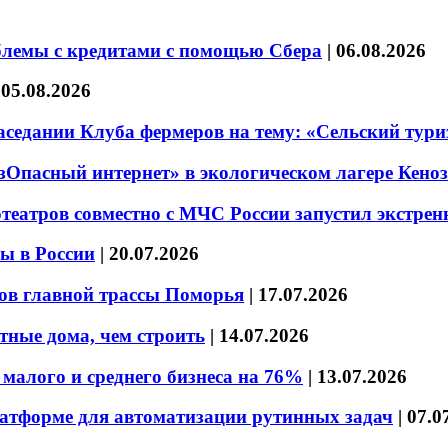
блемы с кредитами с помощью Сбера
|
06.08.2026
|
05.08.2026
седании Клуба фермеров на тему: «Сельский тури
езОпасный интернет» в экологическом лагере Кено
театров совместно с МЧС России запустил экстре
ы в России
|
20.07.2026
ов главной трассы Поморья
|
17.07.2026
тные дома, чем строить
|
14.07.2026
малого и среднего бизнеса на 76%
|
13.07.2026
латформе для автоматизации рутинных задач
|
07.0