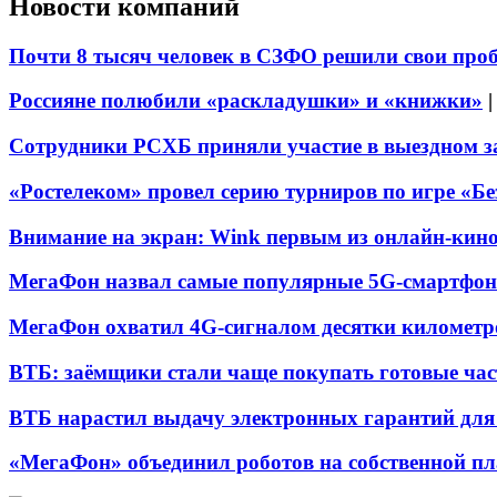
Новости компаний
Почти 8 тысяч человек в СЗФО решили свои про
Россияне полюбили «раскладушки» и «книжки»
Сотрудники РСХБ приняли участие в выездном за
«Ростелеком» провел серию турниров по игре «Б
Внимание на экран: Wink первым из онлайн-кино
МегаФон назвал самые популярные 5G-смартфон
МегаФон охватил 4G-сигналом десятки километр
ВТБ: заёмщики стали чаще покупать готовые час
ВТБ нарастил выдачу электронных гарантий для 
«МегаФон» объединил роботов на собственной п