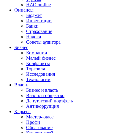
НАО on-line
Финансы
Бюджет
Инвестиции
Банки
Страхование
Налоги
Советы аудитора
Бизнес
Компании
Малый бизнес
Конфликты
Торговля
Исследования
Технологии
Власть
Бизнес и власть
Власть и общество
Депутатский портфель
Антикоррупция
Карьера
Мастер-класс
Профи
Образование
Кто есть кто?