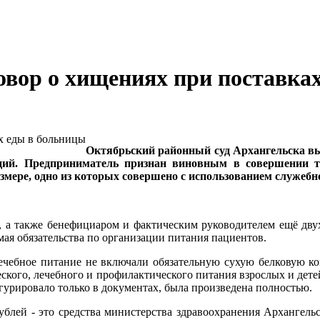
овор о хищениях при поставка
Октябрьский районный суд Архангельска вы
ций. Предприниматель признан виновным в совершении т
змере, одно из которых совершено с использованием служебн
, а также бенефициаром и фактическим руководителем ещё дву
я обязательства по организации питания пациентов.
лечебное питание не включали обязательную сухую белковую ко
еского, лечебного и профилактического питания взрослых и дете
игурировало только в документах, была произведена полностью.
рублей - это средства министерства здравоохранения Архангел