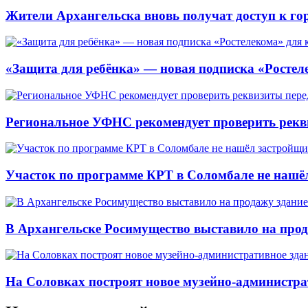
Жители Архангельска вновь получат доступ к горя
«Защита для ребёнка» — новая подписка «Ростеле
Региональное УФНС рекомендует проверить рекв
Участок по программе КРТ в Соломбале не нашё
В Архангельске Росимущество выставило на про
На Соловках построят новое музейно-администра