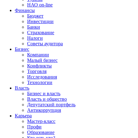
НАО on-line
Финансы
Бюджет
Инвестиции
Банки
Страхование
Налоги
Советы аудитора
Бизнес
Компании
Малый бизнес
Конфликты
Торговля
Исследования
Технологии
Власть
Бизнес и власть
Власть и общество
Депутатский портфель
Антикоррупция
Карьера
Мастер-класс
Профи
Образование
Кто есть кто?