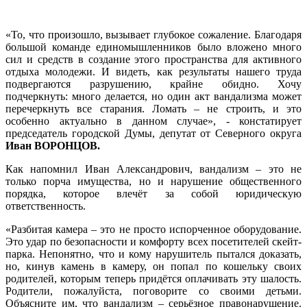
«То, что произошло, вызывает глубокое сожаление. Благодаря
большой команде единомышленников было вложено много
сил и средств в создание этого пространства для активного
отдыха молодежи. И видеть, как результаты нашего труда
подвергаются разрушению, крайне обидно. Хочу
подчеркнуть: много делается, но один акт вандализма может
перечеркнуть все старания. Ломать – не строить, и это
особенно актуально в данном случае», - констатирует
председатель городской Думы, депутат от Северного округа
Иван ВОРОНЦОВ.
Как напомнил Иван Александрович, вандализм – это не
только порча имущества, но и нарушение общественного
порядка, которое влечёт за собой юридическую
ответственность.
«Разбитая камера – это не просто испорченное оборудование.
Это удар по безопасности и комфорту всех посетителей скейт-
парка. Непонятно, что и кому нарушитель пытался доказать,
но, кинув камень в камеру, он попал по кошельку своих
родителей, которым теперь придётся оплачивать эту шалость.
Родители, пожалуйста, поговорите со своими детьми.
Объясните им, что вандализм – серьёзное правонарушение.