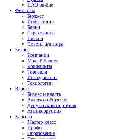
НАО on-line
Финансы
Бюджет
Инвестиции
Банки
Страхование
Налоги
Советы аудитора
Бизнес
Компании
Малый бизнес
Конфликты
Торговля
Исследования
Технологии
Власть
Бизнес и власть
Власть и общество
Депутатский портфель
Антикоррупция
Карьера
Мастер-класс
Профи
Образование
Кто есть кто?