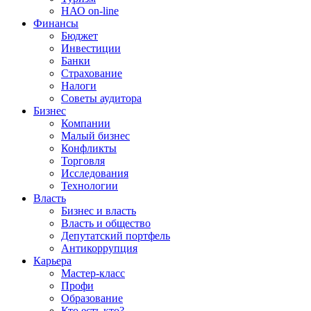
НАО on-line
Финансы
Бюджет
Инвестиции
Банки
Страхование
Налоги
Советы аудитора
Бизнес
Компании
Малый бизнес
Конфликты
Торговля
Исследования
Технологии
Власть
Бизнес и власть
Власть и общество
Депутатский портфель
Антикоррупция
Карьера
Мастер-класс
Профи
Образование
Кто есть кто?