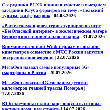
Сотрудники РСХБ приняли участие в выездном
заседании Клуба фермеров на тему: «Сельский
туризм для фермеров»
|
04.08.2026
«Ростелеком» провел серию турниров по игре
«БезОпасный интернет» в экологическом лагере
Кенозерского национального парка
|
31.07.2026
Внимание на экран: Wink первым из онлайн-
кинотеатров совместно с МЧС России запустил
экстренные оповещения
|
22.07.2026
МегаФон назвал самые популярные 5G-
смартфоны в России
|
20.07.2026
МегаФон охватил 4G-сигналом десятки
километров главной трассы Поморья
|
17.07.2026
ВТБ: заёмщики стали чаще покупать готовые
частные дома, чем строить
|
14.07.2026