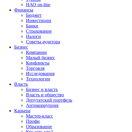
НАО on-line
Финансы
Бюджет
Инвестиции
Банки
Страхование
Налоги
Советы аудитора
Бизнес
Компании
Малый бизнес
Конфликты
Торговля
Исследования
Технологии
Власть
Бизнес и власть
Власть и общество
Депутатский портфель
Антикоррупция
Карьера
Мастер-класс
Профи
Образование
Кто есть кто?