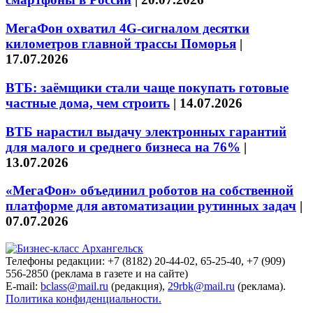
МегаФон охватил 4G-сигналом десятки
километров главной трассы Поморья
|
17.07.2026
ВТБ: заёмщики стали чаще покупать готовые
частные дома, чем строить
|
14.07.2026
ВТБ нарастил выдачу электронных гарантий
для малого и среднего бизнеса на 76%
|
13.07.2026
«МегаФон» объединил роботов на собственной
платформе для автоматизации рутинных задач
|
07.07.2026
Телефоны редакции: +7 (8182) 20-44-02, 65-25-40, +7 (909)
556-2850 (реклама в газете и на сайте)
E-mail:
bclass@mail.ru
(редакция),
29rbk@mail.ru
(реклама).
Политика конфиденциальности.