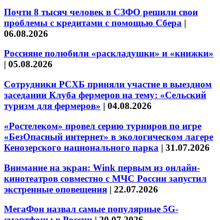
Почти 8 тысяч человек в СЗФО решили свои
проблемы с кредитами с помощью Сбера
|
06.08.2026
Россияне полюбили «раскладушки» и «книжки»
|
05.08.2026
Сотрудники РСХБ приняли участие в выездном
заседании Клуба фермеров на тему: «Сельский
туризм для фермеров»
|
04.08.2026
«Ростелеком» провел серию турниров по игре
«БезОпасный интернет» в экологическом лагере
Кенозерского национального парка
|
31.07.2026
Внимание на экран: Wink первым из онлайн-
кинотеатров совместно с МЧС России запустил
экстренные оповещения
|
22.07.2026
МегаФон назвал самые популярные 5G-
смартфоны в России
|
20.07.2026