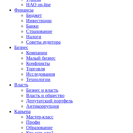
НАО on-line
Финансы
Бюджет
Инвестиции
Банки
Страхование
Налоги
Советы аудитора
Бизнес
Компании
Малый бизнес
Конфликты
Торговля
Исследования
Технологии
Власть
Бизнес и власть
Власть и общество
Депутатский портфель
Антикоррупция
Карьера
Мастер-класс
Профи
Образование
Кто есть кто?