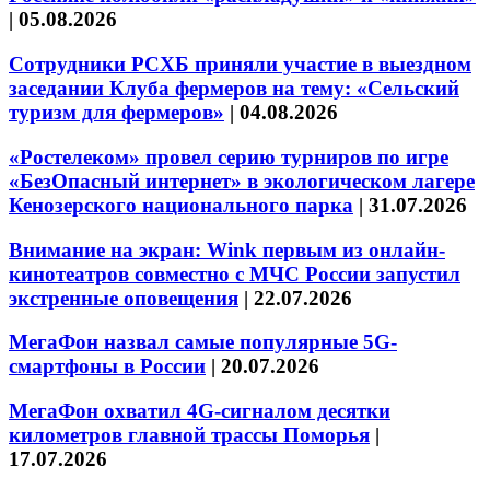
|
05.08.2026
Сотрудники РСХБ приняли участие в выездном
заседании Клуба фермеров на тему: «Сельский
туризм для фермеров»
|
04.08.2026
«Ростелеком» провел серию турниров по игре
«БезОпасный интернет» в экологическом лагере
Кенозерского национального парка
|
31.07.2026
Внимание на экран: Wink первым из онлайн-
кинотеатров совместно с МЧС России запустил
экстренные оповещения
|
22.07.2026
МегаФон назвал самые популярные 5G-
смартфоны в России
|
20.07.2026
МегаФон охватил 4G-сигналом десятки
километров главной трассы Поморья
|
17.07.2026