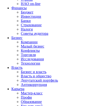
НАО on-line
Финансы
Бюджет
Инвестиции
Банки
Страхование
Налоги
Советы аудитора
Бизнес
Компании
Малый бизнес
Конфликты
Торговля
Исследования
Технологии
Власть
Бизнес и власть
Власть и общество
Депутатский портфель
Антикоррупция
Карьера
Мастер-класс
Профи
Образование
Кто есть кто?