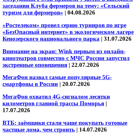
заседании Клуба фермеров на тему: «Сельский
туризм для фермеров»
|
04.08.2026
«Ростелеком» провел серию турниров по игре
«БезОпасный интернет» в экологическом лагере
Кенозерского национального парка
|
31.07.2026
Внимание на экран: Wink первым из онлайн-
кинотеатров совместно с МЧС России запустил
экстренные оповещения
|
22.07.2026
МегаФон назвал самые популярные 5G-
смартфоны в России
|
20.07.2026
МегаФон охватил 4G-сигналом десятки
километров главной трассы Поморья
|
17.07.2026
ВТБ: заёмщики стали чаще покупать готовые
частные дома, чем строить
|
14.07.2026