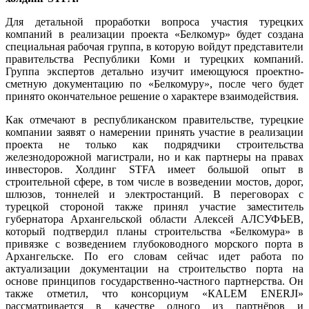
Для детальной проработки вопроса участия турецких
компаний в реализации проекта «Белкомур» будет создана
специальная рабочая группа, в которую войдут представители
правительства Республики Коми и турецких компаний.
Группа экспертов детально изучит имеющуюся проектно-
сметную документацию по «Белкомуру», после чего будет
принято окончательное решение о характере взаимодействия.
Как отмечают в республиканском правительстве, турецкие
компании заявят о намерении принять участие в реализации
проекта не только как подрядчики строительства
железнодорожной магистрали, но и как партнеры на правах
инвесторов. Холдинг STFA имеет большой опыт в
строительной сфере, в том числе в возведении мостов, дорог,
шлюзов, тоннелей и электростанций. В переговорах с
турецкой стороной также принял участие заместитель
губернатора Архангельской области Алексей АЛСУФЬЕВ,
который подтвердил планы строительства «Белкомура» в
привязке с возведением глубоководного морского порта в
Архангельске. По его словам сейчас идет работа по
актуализации документации на строительство порта на
основе принципов государственно-частного партнерства. Он
также отметил, что консорциум «КALEM ENERJI»
рассматривается в качестве одного из партнёров и