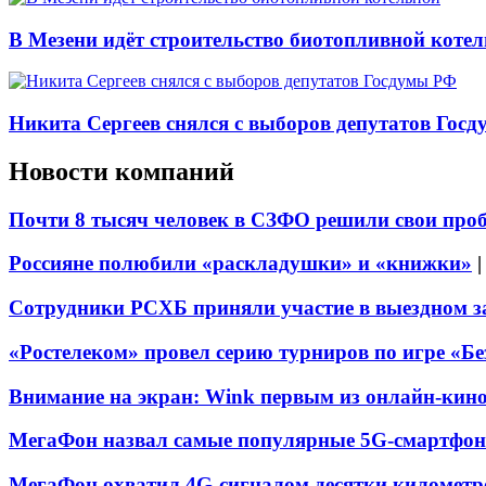
В Мезени идёт строительство биотопливной коте
Никита Сергеев снялся с выборов депутатов Гос
Новости компаний
Почти 8 тысяч человек в СЗФО решили свои про
Россияне полюбили «раскладушки» и «книжки»
Сотрудники РСХБ приняли участие в выездном за
«Ростелеком» провел серию турниров по игре «Б
Внимание на экран: Wink первым из онлайн-кино
МегаФон назвал самые популярные 5G-смартфон
МегаФон охватил 4G-сигналом десятки километр