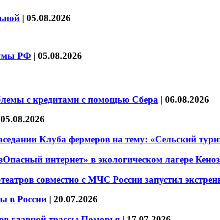
льной
|
05.08.2026
думы РФ
|
05.08.2026
блемы с кредитами с помощью Сбера
|
06.08.2026
|
05.08.2026
седании Клуба фермеров на тему: «Сельский тури
езОпасный интернет» в экологическом лагере Кено
театров совместно с МЧС России запустил экстре
ы в России
|
20.07.2026
ов главной трассы Поморья
|
17.07.2026