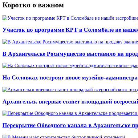
Коротко о важном
Участок по программе КРТ в Соломбале не нашё
В Архангельске Росимущество выставило на про
На Соловках построят новое музейно-администра
Архангельск впервые станет площадкой всеросси
Перекрытие Обводного канала в Архангельске про