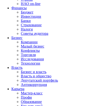
НАО on-line
Финансы
Бюджет
Инвестиции
Банки
Страхование
Налоги
Советы аудитора
Бизнес
Компании
Малый бизнес
Конфликты
Торговля
Исследования
Технологии
Власть
Бизнес и власть
Власть и общество
Депутатский портфель
Антикоррупция
Карьера
Мастер-класс
Профи
Образование
Кто есть кто?