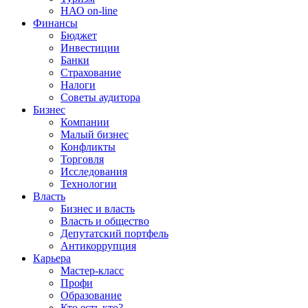
НАО on-line
Финансы
Бюджет
Инвестиции
Банки
Страхование
Налоги
Советы аудитора
Бизнес
Компании
Малый бизнес
Конфликты
Торговля
Исследования
Технологии
Власть
Бизнес и власть
Власть и общество
Депутатский портфель
Антикоррупция
Карьера
Мастер-класс
Профи
Образование
Кто есть кто?