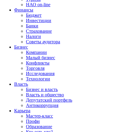
НАО on-line
Финансы
Бюджет
Инвестиции
Банки
Страхование
Налоги
Советы аудитора
Бизнес
Компании
Малый бизнес
Конфликты
Торговля
Исследования
Технологии
Власть
Бизнес и власть
Власть и общество
Депутатский портфель
Антикоррупция
Карьера
Мастер-класс
Профи
Образование
Кто есть кто?