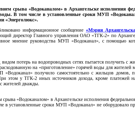
твием срыва «Водоканалом» в Архангельске исполнения фед
й воды. В том числе в установленные сроки МУП «Водокана
ии «Энерголюкс».
опубликовано информационное сообщение
«Мэрия Архангельска
ляющий директор Главного управления ОАО «ТГК-2» по Арханге
ивное мнение руководства МУП «Водоканал», с помощью кот
видом потерь на водопроводных сетях пытается получить с ж
расходованную на «приготовление» горячей воды для жителей 
П «Водоканал» получило самостоятельно с жильцов домов, 
При этом у ТГК-2 иных источников дохода, кроме платежей н
 с жителей дважды.
м срыва «Водоканалом» в Архангельске исполнения федерально
исле в установленные сроки МУП «Водоканал» не оборудовало п