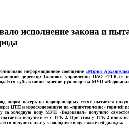
ало исполнение закона и пыта
орода
опубликовано информационное сообщение
«Мэрия Архангельск
авляющий директор Главного управления ОАО «ТГК-2» п
одаётся субъективное мнение руководства МУП «Водоканал
од видом потерь на водопроводных сетях пытается получ
ерез ЦТП и израсходованную на «приготовление» горячей в
у за холодную воду МУП «Водоканал» получило самосто
пытается получить её с ТГК-2. При этом у ТГК-2 иных ист
ется получить плату за холодную воду с жителей дважды.