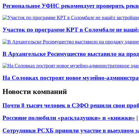
Региональное УФНС рекомендует проверить рекв
Участок по программе КРТ в Соломбале не нашё
В Архангельске Росимущество выставило на про
На Соловках построят новое музейно-администра
Новости компаний
Почти 8 тысяч человек в СЗФО решили свои про
Россияне полюбили «раскладушки» и «книжки»
Сотрудники РСХБ приняли участие в выездном за