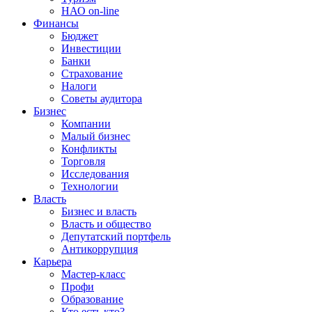
НАО on-line
Финансы
Бюджет
Инвестиции
Банки
Страхование
Налоги
Советы аудитора
Бизнес
Компании
Малый бизнес
Конфликты
Торговля
Исследования
Технологии
Власть
Бизнес и власть
Власть и общество
Депутатский портфель
Антикоррупция
Карьера
Мастер-класс
Профи
Образование
Кто есть кто?