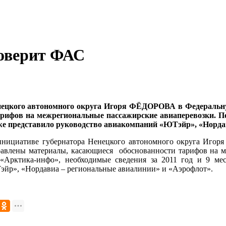
оверит ФАС
нецкого автономного округа Игоря ФЁДОРОВА в Федеральн
рифов на межрегиональные пассажирские авиаперевозки. П
а уже представило руководство авиакомпаний «ЮТэйр», «Норд
инициативе губернатора Ненецкого автономного округа Иго
авлены материалы, касающиеся обоснованности тарифов на м
«Арктика-инфо», необходимые сведения за 2011 год и 9 мес
йр», «Нордавиа – региональные авиалинии» и «Аэрофлот».