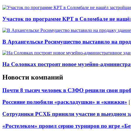
Участок по программе КРТ в Соломбале не нашё
В Архангельске Росимущество выставило на про
На Соловках построят новое музейно-администра
Новости компаний
Почти 8 тысяч человек в СЗФО решили свои про
Россияне полюбили «раскладушки» и «книжки»
Сотрудники РСХБ приняли участие в выездном за
«Ростелеком» провел серию турниров по игре «Б