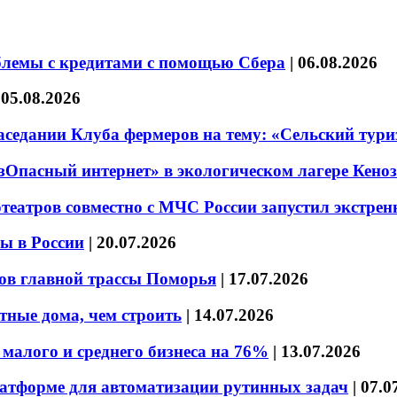
блемы с кредитами с помощью Сбера
|
06.08.2026
|
05.08.2026
седании Клуба фермеров на тему: «Сельский тури
езОпасный интернет» в экологическом лагере Кено
театров совместно с МЧС России запустил экстре
ы в России
|
20.07.2026
ов главной трассы Поморья
|
17.07.2026
тные дома, чем строить
|
14.07.2026
малого и среднего бизнеса на 76%
|
13.07.2026
латформе для автоматизации рутинных задач
|
07.0