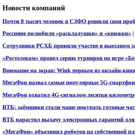
Новости компаний
Почти 8 тысяч человек в СЗФО решили свои про
Россияне полюбили «раскладушки» и «книжки»
Сотрудники РСХБ приняли участие в выездном за
«Ростелеком» провел серию турниров по игре «Б
Внимание на экран: Wink первым из онлайн-кино
МегаФон назвал самые популярные 5G-смартфон
МегаФон охватил 4G-сигналом десятки километр
ВТБ: заёмщики стали чаще покупать готовые час
ВТБ нарастил выдачу электронных гарантий для 
«МегаФон» объединил роботов на собственной п