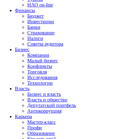
НАО on-line
Финансы
Бюджет
Инвестиции
Банки
Страхование
Налоги
Советы аудитора
Бизнес
Компании
Малый бизнес
Конфликты
Торговля
Исследования
Технологии
Власть
Бизнес и власть
Власть и общество
Депутатский портфель
Антикоррупция
Карьера
Мастер-класс
Профи
Образование
Кто есть кто?