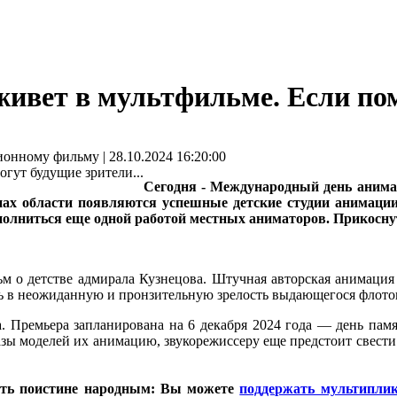
ивет в мультфильме. Если пом
нному фильму | 28.10.2024 16:20:00
Сегодня - Международный день анимац
йонах области появляются успешные детские студии анимац
олниться еще одной работой местных аниматоров. Прикоснут
м о детстве адмирала Кузнецова. Штучная авторская анимация 
сь в неожиданную и пронзительную зрелость выдающегося флото
. Премьера запланирована на 6 декабря 2024 года — день памя
зы моделей их анимацию, звукорежиссеру еще предстоит свести
ать поистине народным: Вы можете
поддержать мультипли