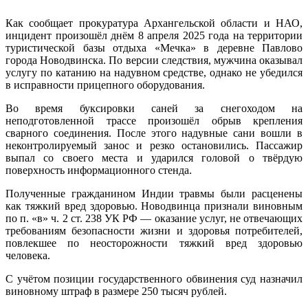
Как сообщает прокуратура Архангельской области и НАО,
инцидент произошёл днём 8 апреля 2025 года на территории
туристической базы отдыха «Мечка» в деревне Павлово
города Новодвинска. По версии следствия, мужчина оказывал
услугу по катанию на надувном средстве, однако не убедился
в исправности прицепного оборудования.
Во время буксировки саней за снегоходом на
неподготовленной трассе произошёл обрыв крепления
сварного соединения. После этого надувные сани вошли в
неконтролируемый занос и резко остановились. Пассажир
выпал со своего места и ударился головой о твёрдую
поверхность информационного стенда.
Полученные гражданином Индии травмы были расценены
как тяжкий вред здоровью. Новодвинца признали виновным
по п. «в» ч. 2 ст. 238 УК РФ — оказание услуг, не отвечающих
требованиям безопасности жизни и здоровья потребителей,
повлекшее по неосторожности тяжкий вред здоровью
человека.
С учётом позиции государственного обвинения суд назначил
виновному штраф в размере 250 тысяч рублей.