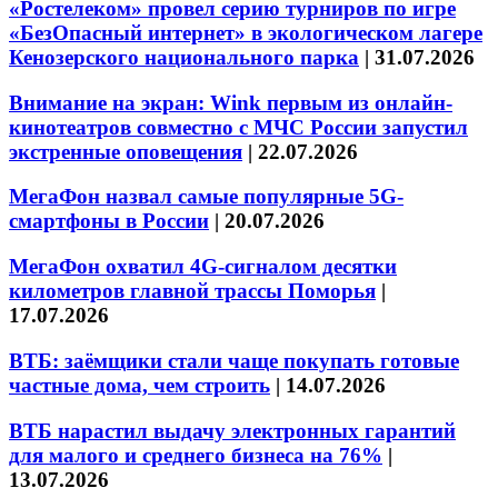
«Ростелеком» провел серию турниров по игре
«БезОпасный интернет» в экологическом лагере
Кенозерского национального парка
|
31.07.2026
Внимание на экран: Wink первым из онлайн-
кинотеатров совместно с МЧС России запустил
экстренные оповещения
|
22.07.2026
МегаФон назвал самые популярные 5G-
смартфоны в России
|
20.07.2026
МегаФон охватил 4G-сигналом десятки
километров главной трассы Поморья
|
17.07.2026
ВТБ: заёмщики стали чаще покупать готовые
частные дома, чем строить
|
14.07.2026
ВТБ нарастил выдачу электронных гарантий
для малого и среднего бизнеса на 76%
|
13.07.2026