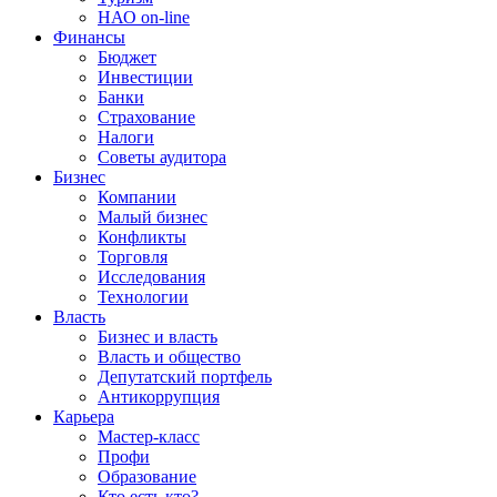
НАО on-line
Финансы
Бюджет
Инвестиции
Банки
Страхование
Налоги
Советы аудитора
Бизнес
Компании
Малый бизнес
Конфликты
Торговля
Исследования
Технологии
Власть
Бизнес и власть
Власть и общество
Депутатский портфель
Антикоррупция
Карьера
Мастер-класс
Профи
Образование
Кто есть кто?