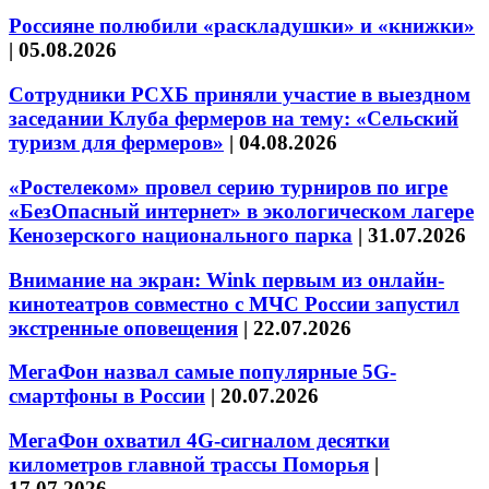
Россияне полюбили «раскладушки» и «книжки»
|
05.08.2026
Сотрудники РСХБ приняли участие в выездном
заседании Клуба фермеров на тему: «Сельский
туризм для фермеров»
|
04.08.2026
«Ростелеком» провел серию турниров по игре
«БезОпасный интернет» в экологическом лагере
Кенозерского национального парка
|
31.07.2026
Внимание на экран: Wink первым из онлайн-
кинотеатров совместно с МЧС России запустил
экстренные оповещения
|
22.07.2026
МегаФон назвал самые популярные 5G-
смартфоны в России
|
20.07.2026
МегаФон охватил 4G-сигналом десятки
километров главной трассы Поморья
|
17.07.2026