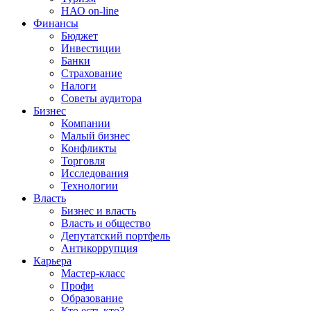
НАО on-line
Финансы
Бюджет
Инвестиции
Банки
Страхование
Налоги
Советы аудитора
Бизнес
Компании
Малый бизнес
Конфликты
Торговля
Исследования
Технологии
Власть
Бизнес и власть
Власть и общество
Депутатский портфель
Антикоррупция
Карьера
Мастер-класс
Профи
Образование
Кто есть кто?