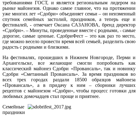
требованиями ГОСТ, и является региональным лидером на
рынке майонезов. Однако самое главное, что на протяжении
уже многих лет «Сдобри» объединяет семьи – он неизменный
спутник семейных застолий, праздников, а теперь еще и
фестивалей, - отмечает Оксана САЗАНОВА, бренд директор
«Сдобри». – Минуты, проведенные вместе с родными, - самые
дорогие, самые ценные. СдобриФест – это как раз то место,
где можно весело провести время всей семьей, разделить свою
радость с родными и близкими.
На фестивалях, прошедших в Нижнем Новгороде, Перми и
Архангельске, все желающие смогли попробовать как
классический майонез Сдобри «Провансаль», так и новинку
Сдобри «Сметанный Провансаль». За время праздников во
всех трех городах раздали 18500 образцов майонеза
«Провансаль», а в придачу к ним – сборники лучших
рецептов с майонезом «Сдобри», чтобы процесс готовки для
любимых домочадцев стал проще и приятнее.
Семейные
праздники