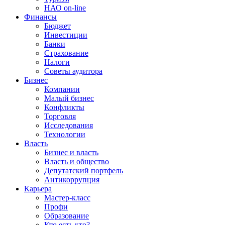
НАО on-line
Финансы
Бюджет
Инвестиции
Банки
Страхование
Налоги
Советы аудитора
Бизнес
Компании
Малый бизнес
Конфликты
Торговля
Исследования
Технологии
Власть
Бизнес и власть
Власть и общество
Депутатский портфель
Антикоррупция
Карьера
Мастер-класс
Профи
Образование
Кто есть кто?