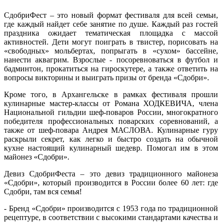
СдобриФест – это новый формат фестиваля для всей семьи,
где каждый найдет себе занятие по душе. Каждый раз гостей
праздника ожидает тематическая площадка с массой
активностей. Дети могут поиграть в твистер, порисовать на
«свободных» мольбертах, попрыгать в «сухом» бассейне,
нанести аквагрим. Взрослые - посоревноваться в футбол и
бадминтон, прокатиться на гироскутере, а также ответить на
вопросы викторины и выиграть призы от бренда «Сдобри».
Кроме того, в Архангельске в рамках фестиваля прошли
кулинарные мастер-классы от Романа ХОДКЕВИЧА, члена
Национальной гильдии шеф-поваров России, многократного
победителя профессиональных поварских соревнований, а
также от шеф-повара Андрея МАСЛОВА. Кулинарные гуру
раскрыли секрет, как легко и быстро создать на обычной
кухне настоящий кулинарный шедевр. Помогал им в этом
майонез «Сдобри».
Девиз СдобриФеста – это девиз традиционного майонеза
«Сдобри», который производится в России более 60 лет: где
Сдобри, там вся семья!
- Бренд «Сдобри» производится с 1953 года по традиционной
рецептуре, в соответствии с высокими стандартами качества и