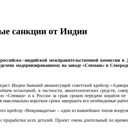
ые санкции от Индии
 российско-¬индийской межправительственной комиссии в
лено модернизированному на заводе «Севмаш» в Северодв
редаст Индии бывший авианесущий советский крейсер «Адмирал 
объем испытаний, в частности, авиатехнических средств, сов
 «Севмаш» и к России за срыв сроков передачи корабля не в
в максимально короткие сроки завершить все необходимые рабо
что крейсер «Викрамадитья» – один из важнейших типов вооруж
н проработки всех деталей. Проект очень длительный по времен