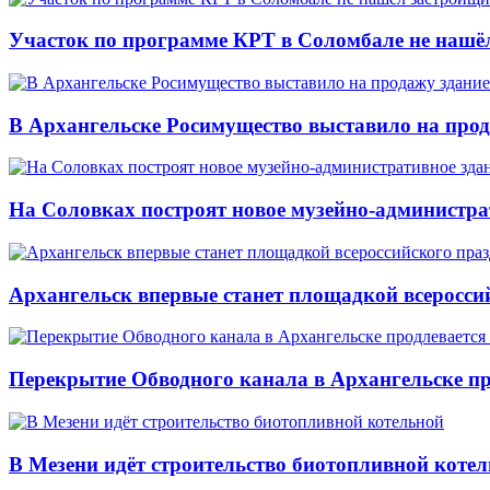
Участок по программе КРТ в Соломбале не нашё
В Архангельске Росимущество выставило на про
На Соловках построят новое музейно-администра
Архангельск впервые станет площадкой всеросси
Перекрытие Обводного канала в Архангельске про
В Мезени идёт строительство биотопливной коте