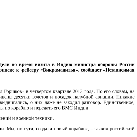
 Дели во время визита в Индию министра обороны России
инске к¬рейсеру «Викрамадитья», сообщает «Независимая
Горшков» в четвертом квартале 2013 года. По его словам, на
ершены десятки взлетов и посадок палубной авиации. Никакие
ыдвигались, о них даже не заходил разговор. Единственное,
ты по кораблю и передать его ВМС Индии.
ений и военной техники.
и. Мы, по сути, создали новый корабль», – заявил российский