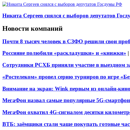
Никита Сергеев снялся с выборов депутатов Гос
Новости компаний
Почти 8 тысяч человек в СЗФО решили свои про
Россияне полюбили «раскладушки» и «книжки»
Сотрудники РСХБ приняли участие в выездном за
«Ростелеком» провел серию турниров по игре «Б
Внимание на экран: Wink первым из онлайн-кино
МегаФон назвал самые популярные 5G-смартфон
МегаФон охватил 4G-сигналом десятки километр
ВТБ: заёмщики стали чаще покупать готовые час