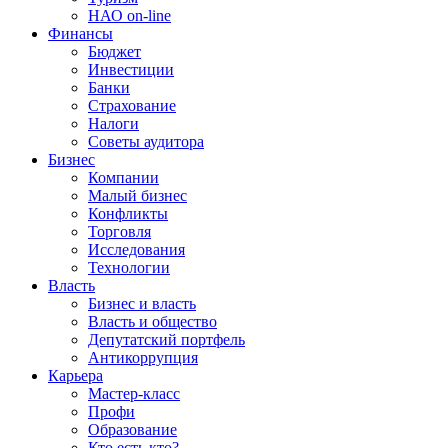
НАО on-line
Финансы
Бюджет
Инвестиции
Банки
Страхование
Налоги
Советы аудитора
Бизнес
Компании
Малый бизнес
Конфликты
Торговля
Исследования
Технологии
Власть
Бизнес и власть
Власть и общество
Депутатский портфель
Антикоррупция
Карьера
Мастер-класс
Профи
Образование
Кто есть кто?