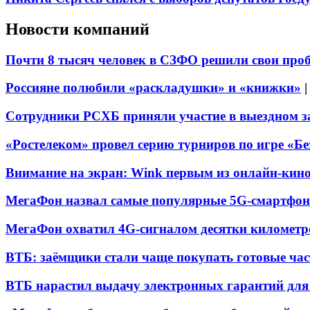
Новости компаний
Почти 8 тысяч человек в СЗФО решили свои про
Россияне полюбили «раскладушки» и «книжки»
Сотрудники РСХБ приняли участие в выездном за
«Ростелеком» провел серию турниров по игре «Б
Внимание на экран: Wink первым из онлайн-кино
МегаФон назвал самые популярные 5G-смартфон
МегаФон охватил 4G-сигналом десятки километр
ВТБ: заёмщики стали чаще покупать готовые час
ВТБ нарастил выдачу электронных гарантий для 