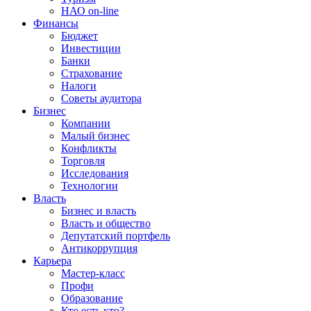
НАО on-line
Финансы
Бюджет
Инвестиции
Банки
Страхование
Налоги
Советы аудитора
Бизнес
Компании
Малый бизнес
Конфликты
Торговля
Исследования
Технологии
Власть
Бизнес и власть
Власть и общество
Депутатский портфель
Антикоррупция
Карьера
Мастер-класс
Профи
Образование
Кто есть кто?