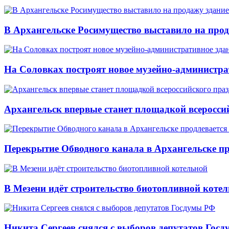
В Архангельске Росимущество выставило на про
На Соловках построят новое музейно-администра
Архангельск впервые станет площадкой всеросси
Перекрытие Обводного канала в Архангельске про
В Мезени идёт строительство биотопливной коте
Никита Сергеев снялся с выборов депутатов Гос