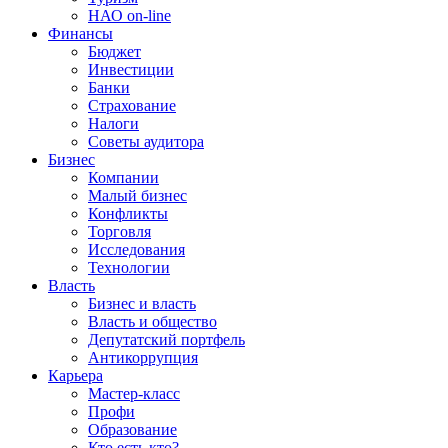
НАО on-line
Финансы
Бюджет
Инвестиции
Банки
Страхование
Налоги
Советы аудитора
Бизнес
Компании
Малый бизнес
Конфликты
Торговля
Исследования
Технологии
Власть
Бизнес и власть
Власть и общество
Депутатский портфель
Антикоррупция
Карьера
Мастер-класс
Профи
Образование
Кто есть кто?