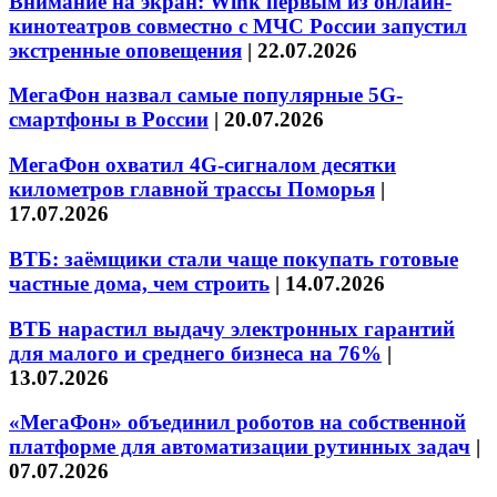
Внимание на экран: Wink первым из онлайн-
кинотеатров совместно с МЧС России запустил
экстренные оповещения
|
22.07.2026
МегаФон назвал самые популярные 5G-
смартфоны в России
|
20.07.2026
МегаФон охватил 4G-сигналом десятки
километров главной трассы Поморья
|
17.07.2026
ВТБ: заёмщики стали чаще покупать готовые
частные дома, чем строить
|
14.07.2026
ВТБ нарастил выдачу электронных гарантий
для малого и среднего бизнеса на 76%
|
13.07.2026
«МегаФон» объединил роботов на собственной
платформе для автоматизации рутинных задач
|
07.07.2026