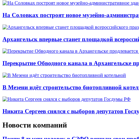
На Соловках построят новое музейно-администра
Архангельск впервые станет площадкой всеросси
Перекрытие Обводного канала в Архангельске про
В Мезени идёт строительство биотопливной коте
Никита Сергеев снялся с выборов депутатов Гос
Новости компаний
Почти 8 тысяч человек в СЗФО решили свои про