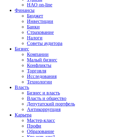
НАО on-line
Финансы
Бюджет
Инвестиции
Банки
Страхование
Налоги
Советы аудитора
Бизнес
Компании
Малый бизнес
Конфликты
Торговля
Исследования
Технологии
Власть
Бизнес и власть
Власть и общество
Депутатский портфель
Антикоррупция
Карьера
Мастер-класс
Профи
Образование
Кто есть кто?