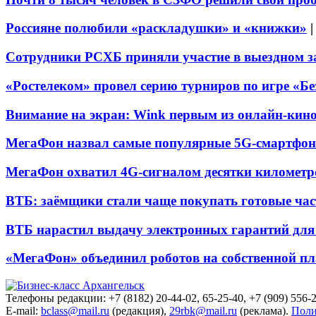
Россияне полюбили «раскладушки» и «книжки»
Сотрудники РСХБ приняли участие в выездном за
«Ростелеком» провел серию турниров по игре «Б
Внимание на экран: Wink первым из онлайн-кино
МегаФон назвал самые популярные 5G-смартфон
МегаФон охватил 4G-сигналом десятки километр
ВТБ: заёмщики стали чаще покупать готовые час
ВТБ нарастил выдачу электронных гарантий для 
«МегаФон» объединил роботов на собственной п
Телефоны редакции: +7 (8182) 20-44-02, 65-25-40, +7 (909) 556-2
E-mail:
bclass@mail.ru
(редакция),
29rbk@mail.ru
(реклама).
Поли