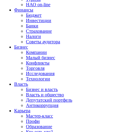
НАО on-line
Финансы
Бюджет
Инвестиции
Банки
Страхование
Налоги
Советы аудитора
Бизнес
Компании
Малый бизнес
Конфликты
Торговля
Исследования
Технологии
Власть
Бизнес и власть
Власть и общество
Депутатский портфель
Антикоррупция
Карьера
Мастер-класс
Профи
Образование
Кто есть кто?