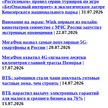
«Ростелеком» провел серию турниров по игре
«БезОпасный интернет» в экологическом лагере
Кенозерского национального парка
|
31.07.2026
Внимание на экран: Wink первым из онлайн-
кинотеатров совместно с МЧС России запустил
экстренные оповещения
|
22.07.2026
МегаФон назвал самые популярные 5G-
смартфоны в России
|
20.07.2026
МегаФон охватил 4G-сигналом десятки
километров главной трассы Поморья
|
17.07.2026
ВТБ: заёмщики стали чаще покупать готовые
частные дома, чем строить
|
14.07.2026
ВТБ нарастил выдачу электронных гарантий
для малого и среднего бизнеса на 76%
|
13.07.2026