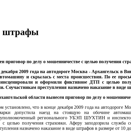
ы штрафы
ен приговор по делу о мошенничестве с целью получения стр
 декабря 2009 года на автодороге Москва - Архангельск в В
 автомашину и скрылась с места происшествия. По ее пр
сценировали и оформили фиктивное ДТП с целью получе
и. Соучастникам преступления назначено наказание в виде шт
хангельской области вынесен приговор по делу о мошенниче
м установлено, что в конце декабря 2009 года на автодороге М
марки допустила наезд на стоящую на обочине автомаш
руполномоченный регионального УБЭП ШУХТИН и инспект
с целью получения страховки. Аферу заподозрила служба со
тупления назначено наказание в виде штрафов в размере от 10 до