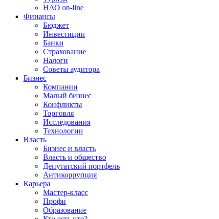
НАО on-line
Финансы
Бюджет
Инвестиции
Банки
Страхование
Налоги
Советы аудитора
Бизнес
Компании
Малый бизнес
Конфликты
Торговля
Исследования
Технологии
Власть
Бизнес и власть
Власть и общество
Депутатский портфель
Антикоррупция
Карьера
Мастер-класс
Профи
Образование
Кто есть кто?