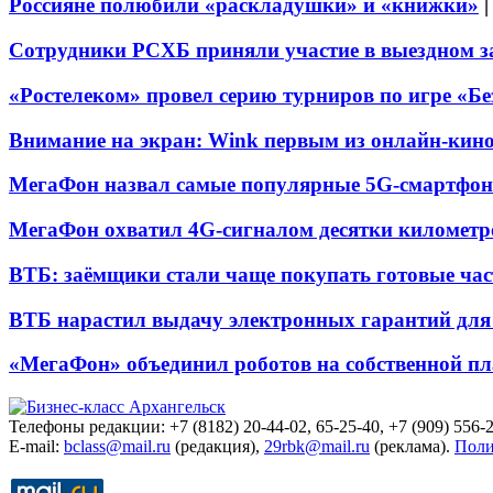
Россияне полюбили «раскладушки» и «книжки»
Сотрудники РСХБ приняли участие в выездном за
«Ростелеком» провел серию турниров по игре «Б
Внимание на экран: Wink первым из онлайн-кино
МегаФон назвал самые популярные 5G-смартфон
МегаФон охватил 4G-сигналом десятки километр
ВТБ: заёмщики стали чаще покупать готовые час
ВТБ нарастил выдачу электронных гарантий для 
«МегаФон» объединил роботов на собственной п
Телефоны редакции: +7 (8182) 20-44-02, 65-25-40, +7 (909) 556-2
E-mail:
bclass@mail.ru
(редакция),
29rbk@mail.ru
(реклама).
Поли