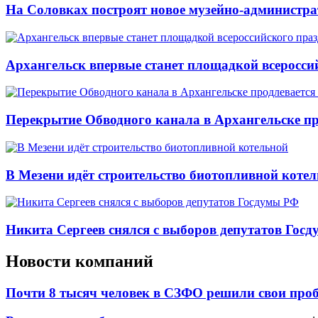
На Соловках построят новое музейно-администра
Архангельск впервые станет площадкой всеросси
Перекрытие Обводного канала в Архангельске про
В Мезени идёт строительство биотопливной коте
Никита Сергеев снялся с выборов депутатов Гос
Новости компаний
Почти 8 тысяч человек в СЗФО решили свои про