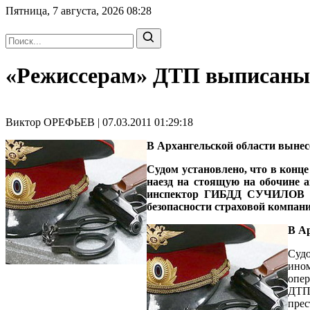
Пятница, 7 августа, 2026
08:28
«Режиссерам» ДТП выписан
Виктор ОРЕФЬЕВ | 07.03.2011 01:29:18
В Архангельской области вынес
Судом установлено, что в конце
наезд на стоящую на обочине
инспектор ГИБДД СУЧИЛОВ ин
безопасности страховой компани
В Ар
Судо
ино
опе
ДТП 
прес