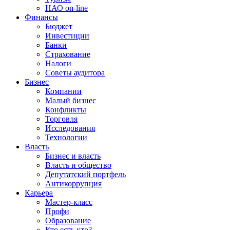
НАО on-line
Финансы
Бюджет
Инвестиции
Банки
Страхование
Налоги
Советы аудитора
Бизнес
Компании
Малый бизнес
Конфликты
Торговля
Исследования
Технологии
Власть
Бизнес и власть
Власть и общество
Депутатский портфель
Антикоррупция
Карьера
Мастер-класс
Профи
Образование
Кто есть кто?