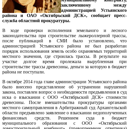
заключенному между
администрацией Устьянского
района и ОАО «Октябрьский ДСК», сообщает пресс-
служба областной прокуратуры.
В ходе проверки исполнения земельного и лесного
законодательства при строительстве лыжероллерной трассы,
после публикаций в СМИ было установлено, что
администрацией Устьянского района не был разработан
порядок использования земель особо охраняемых территорий
местного значения, где строилась трассы. В результате на
участке долгое время пролежала вырубленная при
строительстве трассы древесины, деньги за которую в бюджет
района не поступали.
В октябре 2014 года главе администрации Устьянского района
было внесено представление об устранении нарушений
закона, поставлен вопрос о необходимости предъявления в суд
иска о взыскании с ООО «Октябрьский ДСК» стоимости
древесины. После вмешательства прокуратуры органами
местного самоуправления в Арбитражный суд Архангельской
области предъявлено заявление о взыскании недополученных
финансовых средств. Решением суда в бюджет
муниципального образования с ООО «Октябрьский
домостроительный комбинат» (правопреемник ответчика)