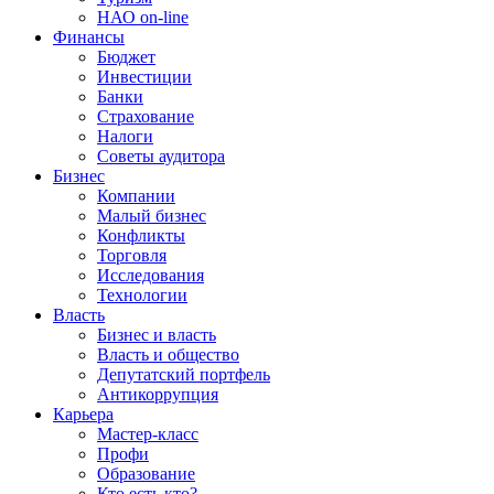
НАО on-line
Финансы
Бюджет
Инвестиции
Банки
Страхование
Налоги
Советы аудитора
Бизнес
Компании
Малый бизнес
Конфликты
Торговля
Исследования
Технологии
Власть
Бизнес и власть
Власть и общество
Депутатский портфель
Антикоррупция
Карьера
Мастер-класс
Профи
Образование
Кто есть кто?