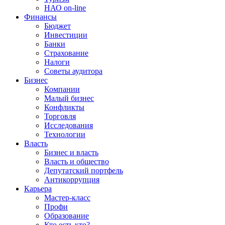
НАО on-line
Финансы
Бюджет
Инвестиции
Банки
Страхование
Налоги
Советы аудитора
Бизнес
Компании
Малый бизнес
Конфликты
Торговля
Исследования
Технологии
Власть
Бизнес и власть
Власть и общество
Депутатский портфель
Антикоррупция
Карьера
Мастер-класс
Профи
Образование
Кто есть кто?