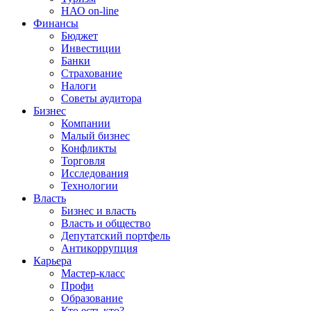
НАО on-line
Финансы
Бюджет
Инвестиции
Банки
Страхование
Налоги
Советы аудитора
Бизнес
Компании
Малый бизнес
Конфликты
Торговля
Исследования
Технологии
Власть
Бизнес и власть
Власть и общество
Депутатский портфель
Антикоррупция
Карьера
Мастер-класс
Профи
Образование
Кто есть кто?