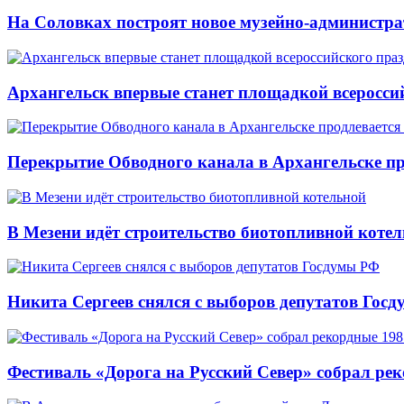
На Соловках построят новое музейно-администра
Архангельск впервые станет площадкой всеросси
Перекрытие Обводного канала в Архангельске про
В Мезени идёт строительство биотопливной коте
Никита Сергеев снялся с выборов депутатов Гос
Фестиваль «Дорога на Русский Север» собрал ре