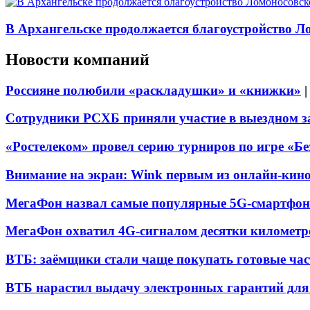
В Архангельске продолжается благоустройство Л
Новости компаний
Россияне полюбили «раскладушки» и «книжки»
Сотрудники РСХБ приняли участие в выездном за
«Ростелеком» провел серию турниров по игре «Б
Внимание на экран: Wink первым из онлайн-кино
МегаФон назвал самые популярные 5G-смартфон
МегаФон охватил 4G-сигналом десятки километр
ВТБ: заёмщики стали чаще покупать готовые час
ВТБ нарастил выдачу электронных гарантий для 