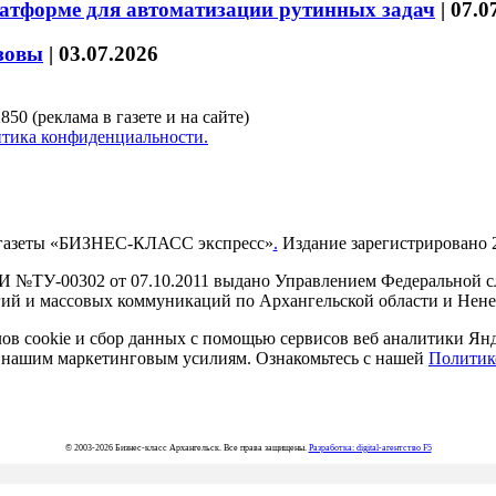
латформе для автоматизации рутинных задач
|
07.0
зовы
|
03.07.2026
850 (реклама в газете и на сайте)
тика конфиденциальности.
газеты «БИЗНЕС-КЛАСС экспресс»
.
Издание зарегистрировано 2
И №ТУ-00302 от 07.10.2011 выдано Управлением Федеральной сл
й и массовых коммуникаций по Архангельской области и Нен
в cookie и сбор данных с помощью сервисов веб аналитики Янде
ия нашим маркетинговым усилиям. Ознакомьтесь с нашей
Политик
© 2003-2026 Бизнес-класс Архангельск. Все права защищены.
Разработка: digital-агентство F5